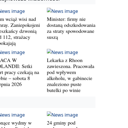
m wciąż wisi nad
Minister: firmy nie
nray. Zaniepokojeni
dostaną odszkodowania
eszkańcy dzwonią
za straty spowodowane
d 112, strażacy
suszą
pokajają
RACA W
Lekarka z Rhoon
LANDII: Setki
zawieszona. Pracowała
rt pracy czekają na
pod wpływem
ebie – sobota 8
alkoholu, w gabinecie
erpnia 2026
znaleziono puste
butelki po winie
onące wydmy w
24 gminy pod