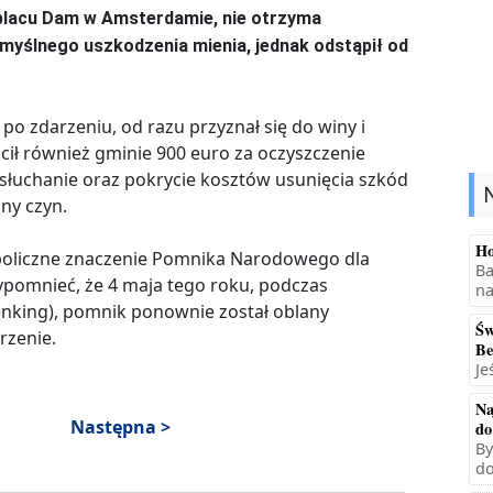
placu Dam w Amsterdamie, nie otrzyma
myślnego uszkodzenia mienia, jednak odstąpił od
o zdarzeniu, od razu przyznał się do winy i
acił również gminie 900 euro za oczyszczenie
esłuchanie oraz pokrycie kosztów usunięcia szkód
ny czyn.
Ho
boliczne znaczenie Pomnika Narodowego dla
Ba
ypomnieć, że 4 maja tego roku, podczas
na
nking), pomnik ponownie został oblany
Św
rzenie.
Be
Je
Na
Następna >
do
By
do