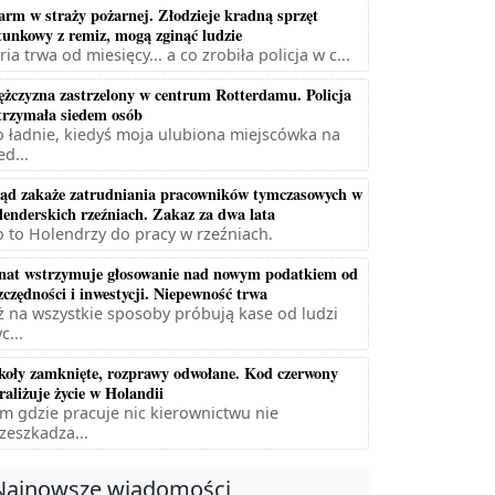
arm w straży pożarnej. Złodzieje kradną sprzęt
tunkowy z remiz, mogą zginąć ludzie
ria trwa od miesięcy... a co zrobiła policja w c...
żczyzna zastrzelony w centrum Rotterdamu. Policja
trzymała siedem osób
 ładnie, kiedyś moja ulubiona miejscówka na
ed...
ąd zakaże zatrudniania pracowników tymczasowych w
lenderskich rzeźniach. Zakaz za dwa lata
 to Holendrzy do pracy w rzeźniach.
nat wstrzymuje głosowanie nad nowym podatkiem od
zczędności i inwestycji. Niepewność trwa
ż na wszystkie sposoby próbują kase od ludzi
c...
koły zamknięte, rozprawy odwołane. Kod czerwony
raliżuje życie w Holandii
m gdzie pracuje nic kierownictwu nie
zeszkadza...
Najnowsze wiadomości