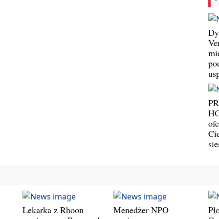
Dy
Ve
mi
po
us
P
HO
ofe
Ci
si
Lekarka z Rhoon
Menedżer NPO
Pł