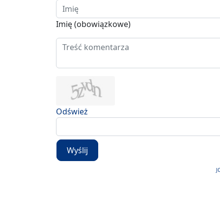
Imię (obowiązkowe)
Odśwież
Wyślij
J