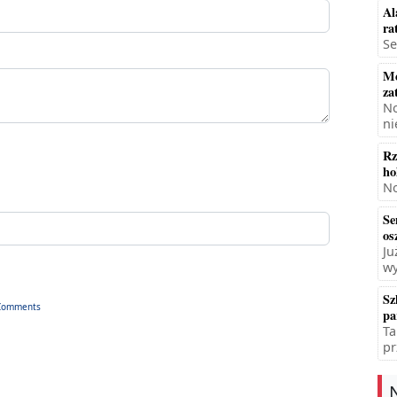
Al
ra
Se
Mę
za
No
ni
Rz
ho
No
Se
os
Ju
wy
Sz
Comments
pa
Ta
pr