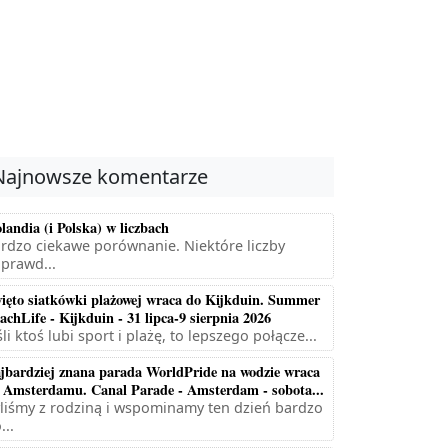
Najnowsze komentarze
landia (i Polska) w liczbach
rdzo ciekawe porównanie. Niektóre liczby
prawd...
ięto siatkówki plażowej wraca do Kijkduin. Summer
achLife - Kijkduin - 31 lipca-9 sierpnia 2026
śli ktoś lubi sport i plażę, to lepszego połącze...
jbardziej znana parada WorldPride na wodzie wraca
 Amsterdamu. Canal Parade - Amsterdam - sobota...
liśmy z rodziną i wspominamy ten dzień bardzo
...