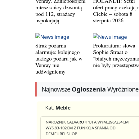
Venray. Zaniepokojeni
HOLANDII: Setki
mieszkańcy dzwonią
ofert pracy czekają 
pod 112, strażacy
Ciebie – sobota 8
uspokajają
sierpnia 2026
Straż pożarna
Prokuratura: słowa
alarmuje: kolejnego
Sophie Straat o
takiego pożaru jak w
"białych mężczyzna
Venray nie
nie były przestępst
udźwigniemy
Najnowsze
Ogłoszenia
Wyróżnione
Kat.
Meble
NAROŻNIK CALVARO+PUFA WYM.296/234CM
WYS.83-102CM Z FUNKCJA SPANIA OD
DEMEUBELSHOP