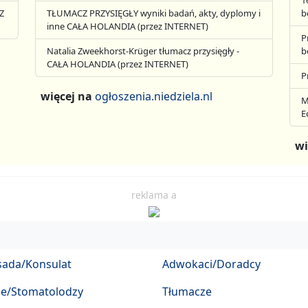
1
Z
TŁUMACZ PRZYSIĘGŁY wyniki badań, akty, dyplomy i
b
inne CAŁA HOLANDIA (przez INTERNET)
P
Natalia Zweekhorst-Krüger tłumacz przysięgły -
b
CAŁA HOLANDIA (przez INTERNET)
P
więcej na
ogłoszenia.niedziela.nl
M
E
wi
reklama a
ada/Konsulat
Adwokaci/Doradcy
ze/Stomatolodzy
Tłumacze