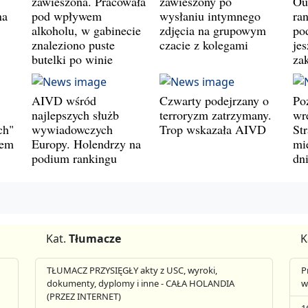
zawieszona. Pracowała
zawieszony po
Ou
na
pod wpływem
wysłaniu intymnego
ran
alkoholu, w gabinecie
zdjęcia na grupowym
pod
znaleziono puste
czacie z kolegami
jes
butelki po winie
za
AIVD wśród
Czwarty podejrzany o
Po
najlepszych służb
terroryzm zatrzymany.
wr
ch"
wywiadowczych
Trop wskazała AIVD
St
wem
Europy. Holendrzy na
mie
podium rankingu
dn
Kat.
Tłumacze
K
TŁUMACZ PRZYSIĘGŁY akty z USC, wyroki,
P
dokumenty, dyplomy i inne - CAŁA HOLANDIA
w
(PRZEZ INTERNET)