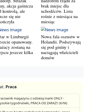
ddorp. Strażak
nadzorem rządu za
ny, akcja gaśnicza
brak miejsc dla
 kontrolą, ale
uchodźców. Lista
zcze się nie
rośnie z miesiąca na
kończyła
miesiąc
żar w Limburgii
Nowa fala oszustw w
eszcie opanowany.
Holandii. Podszywają
rażacy zostaną na
się pod gminy i
jscu jeszcze kilka
naciągają właścicieli
i
domów
at.
Praca
racownik magazynu z odzieżą marki ONLY -
ysokie tygodniówki, PRACA OD ZARAZ!! (K/M)