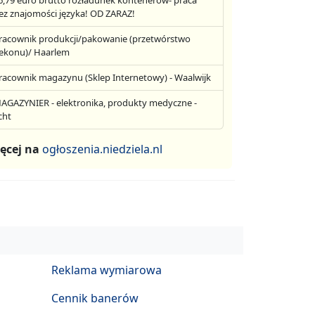
6,79 euro brutto rozładunek kontenerów- praca
ez znajomości języka! OD ZARAZ!
racownik produkcji/pakowanie (przetwórstwo
ekonu)/ Haarlem
racownik magazynu (Sklep Internetowy) - Waalwijk
AGAZYNIER - elektronika, produkty medyczne -
cht
ęcej na
ogłoszenia.niedziela.nl
Reklama wymiarowa
Cennik banerów