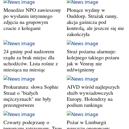
Menedżer NPO zawieszony
Płonące wydmy w
po wysłaniu intymnego
Ouddorp. Strażak ranny,
zdjęcia na grupowym
akcja gaśnicza pod
czacie z kolegami
kontrolą, ale jeszcze się nie
zakończyła
24 gminy pod nadzorem
Straż pożarna alarmuje:
rządu za brak miejsc dla
kolejnego takiego pożaru
uchodźców. Lista rośnie z
jak w Venray nie
miesiąca na miesiąc
udźwigniemy
Prokuratura: słowa Sophie
AIVD wśród najlepszych
Straat o "białych
służb wywiadowczych
mężczyznach" nie były
Europy. Holendrzy na
przestępstwem
podium rankingu
Czwarty podejrzany o
Pożar w Limburgii
terroryzm zatrzymany. Trop
wreszcie opanowany.