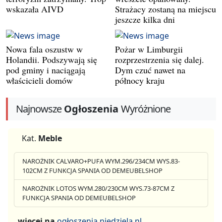
wskazała AIVD
Strażacy zostaną na miejscu
jeszcze kilka dni
Nowa fala oszustw w
Pożar w Limburgii
Holandii. Podszywają się
rozprzestrzenia się dalej.
pod gminy i naciągają
Dym czuć nawet na
właścicieli domów
północy kraju
Najnowsze
Ogłoszenia
Wyróżnione
Kat.
Meble
NAROŻNIK CALVARO+PUFA WYM.296/234CM WYS.83-
102CM Z FUNKCJA SPANIA OD DEMEUBELSHOP
NAROŻNIK LOTOS WYM.280/230CM WYS.73-87CM Z
FUNKCJA SPANIA OD DEMEUBELSHOP
więcej na
ogłoszenia.niedziela.nl