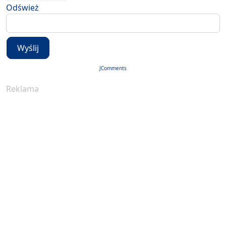
Odśwież
Wyślij
JComments
Reklama