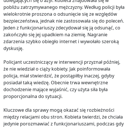
ubiegających się o azyl. Kobieta znajdowała się w
pobliżu zatrzymywanego mężczyzny. Według policji była
wielokrotnie proszona o odsunięcie się ze względów
bezpieczeństwa, jednak nie zastosowała się do poleceń.
Jeden z funkcjonariuszy zdecydował się ją odsunąć, co
zakończyło się jej upadkiem na ziemię. Nagranie
zdarzenia szybko obiegło internet i wywołało szeroką
dyskusję.
Policjant uczestniczący w interwencji przyznał później,
że nie wiedział o ciąży kobiety. Jak poinformowała
policja, miał stwierdzić, że postąpiłby inaczej, gdyby
posiadał taką wiedzę. Obecnie trwa wewnętrzne
dochodzenie mające wyjaśnić, czy użyta siła była
proporcjonalna do sytuacji.
Kluczowe dla sprawy mogą okazać się rozbieżności
między relacjami obu stron. Kobieta twierdzi, że chciała
jedynie porozmawiać z funkcjonariuszami, podczas gdy