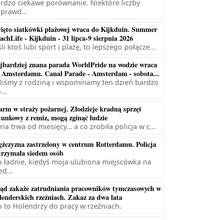
rdzo ciekawe porównanie. Niektóre liczby
prawd...
ięto siatkówki plażowej wraca do Kijkduin. Summer
achLife - Kijkduin - 31 lipca-9 sierpnia 2026
śli ktoś lubi sport i plażę, to lepszego połącze...
jbardziej znana parada WorldPride na wodzie wraca
 Amsterdamu. Canal Parade - Amsterdam - sobota...
liśmy z rodziną i wspominamy ten dzień bardzo
...
arm w straży pożarnej. Złodzieje kradną sprzęt
tunkowy z remiz, mogą zginąć ludzie
ria trwa od miesięcy... a co zrobiła policja w c...
żczyzna zastrzelony w centrum Rotterdamu. Policja
trzymała siedem osób
 ładnie, kiedyś moja ulubiona miejscówka na
ed...
ąd zakaże zatrudniania pracowników tymczasowych w
lenderskich rzeźniach. Zakaz za dwa lata
 to Holendrzy do pracy w rzeźniach.