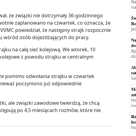
Ba
na
ał, że związki nie dotrzymały 36-godzinnego
Św
wotnie zaplanowano na czwartek, co oznacza, że
Be
Je
k VVMC powiedział, że następny strajk rozpocznie
su wśród osób dojeżdżających do pracy.
Na
do
trajku na całą sieć kolejową. We wtorek, 10
By
 kolejowe z powodu strajku w centralnym
do
Al
ra
, że pomimo odwołania strajku w czwartek
Se
onieważ poczyniono już odpowiednie
Mę
za
No
i, ale związki zawodowe twierdzą, że chcą
ni
astępują po 4,5 miesiącach rozmów, które nie
Rz
ho
No
.