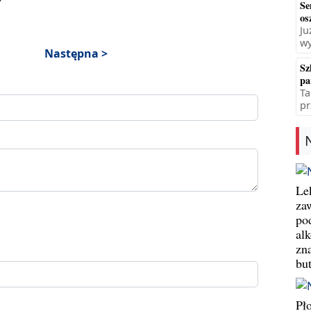
Se
os
Ju
wy
Następna >
Sz
pa
Ta
pr
Le
za
po
al
zn
bu
Pł