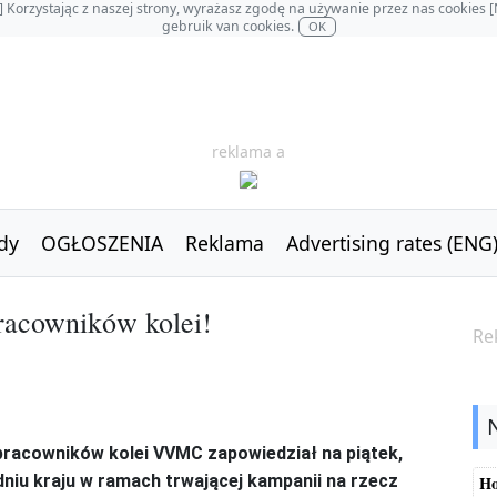
OL] Korzystając z naszej strony, wyrażasz zgodę na używanie przez nas cookie
gebruik van cookies.
OK
reklama a
dy
OGŁOSZENIA
Reklama
Advertising rates (ENG
pracowników kolei!
Re
racowników kolei VVMC zapowiedział na piątek,
udniu kraju w ramach trwającej kampanii na rzecz
Ho