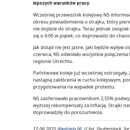
lepszych warunków pracy.
Wcześniej przewoźnik kolejowy NS informow
okresu powiadomienia o strajku, który pier
nie dojdzie do strajku. Teraz jednak związe
się o 4:00 w piątek, co doprowadzi do chao
Jak dotąd nie jest jasne, jaki będzie wpływ s
czerwca, NS odwołało wszystkie połączenia
regionie Utrechtu.
Państwowe koleje już wcześniej ostrzegały
nastąpią zakłócenia w ruchu kolejowym, p
przygotowania na wypadek protestu.
NS zaoferowało pracownikom 2,55% podwyżk
wyższej rekompensaty za inflację. Strajki n
doprowadziły do porozumienia.
12.06.2025
Niedziela.NL
// fot. Shutterstock, Inc