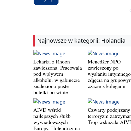
J
Najnowsze w kategorii: Holandia
Lekarka z Rhoon
Menedżer NPO
zawieszona. Pracowała
zawieszony po
pod wpływem
wysłaniu intymnego
alkoholu, w gabinecie
zdjęcia na grupowy
znaleziono puste
czacie z kolegami
butelki po winie
AIVD wśród
Czwarty podejrzany
najlepszych służb
terroryzm zatrzyman
wywiadowczych
Trop wskazała AIV
Europy. Holendrzy na