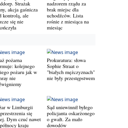
ddorp. Strażak
nadzorem rządu za
ny, akcja gaśnicza
brak miejsc dla
 kontrolą, ale
uchodźców. Lista
zcze się nie
rośnie z miesiąca na
kończyła
miesiąc
raż pożarna
Prokuratura: słowa
armuje: kolejnego
Sophie Straat o
kiego pożaru jak w
"białych mężczyznach"
nray nie
nie były przestępstwem
źwigniemy
żar w Limburgii
Sąd uniewinnił byłego
przestrzenia się
policjanta oskarżonego
lej. Dym czuć nawet
o gwałt. Za mało
 północy kraju
dowodów