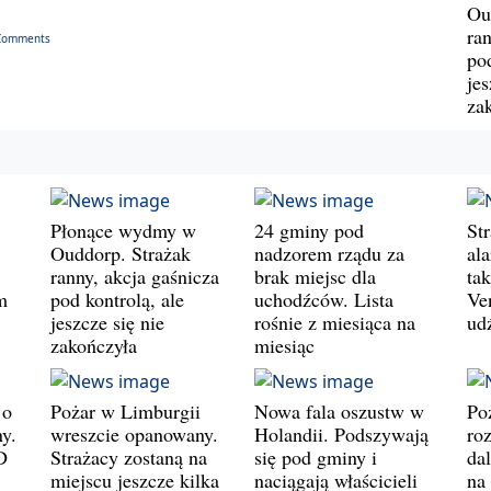
Ou
ran
Comments
pod
jes
za
Płonące wydmy w
24 gminy pod
St
Ouddorp. Strażak
nadzorem rządu za
al
ranny, akcja gaśnicza
brak miejsc dla
ta
m
pod kontrolą, ale
uchodźców. Lista
Ve
jeszcze się nie
rośnie z miesiąca na
ud
zakończyła
miesiąc
 o
Pożar w Limburgii
Nowa fala oszustw w
Po
y.
wreszcie opanowany.
Holandii. Podszywają
roz
D
Strażacy zostaną na
się pod gminy i
da
miejscu jeszcze kilka
naciągają właścicieli
na