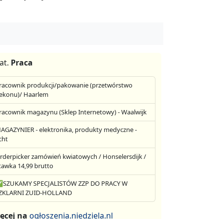
at.
Praca
racownik produkcji/pakowanie (przetwórstwo
ekonu)/ Haarlem
racownik magazynu (Sklep Internetowy) - Waalwijk
AGAZYNIER - elektronika, produkty medyczne -
cht
rderpicker zamówień kwiatowych / Honselersdijk /
tawka 14,99 brutto
SZUKAMY SPECJALISTÓW ZZP DO PRACY W
ZKLARNI ZUID-HOLLAND
ęcej na
ogłoszenia.niedziela.nl