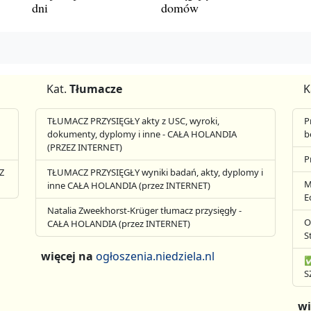
dni
domów
Kat.
Tłumacze
K
TŁUMACZ PRZYSIĘGŁY akty z USC, wyroki,
P
dokumenty, dyplomy i inne - CAŁA HOLANDIA
b
(PRZEZ INTERNET)
P
Z
TŁUMACZ PRZYSIĘGŁY wyniki badań, akty, dyplomy i
M
inne CAŁA HOLANDIA (przez INTERNET)
E
Natalia Zweekhorst-Krüger tłumacz przysięgły -
O
CAŁA HOLANDIA (przez INTERNET)
S
więcej na
ogłoszenia.niedziela.nl
✅
S
wi