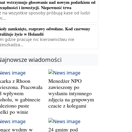
nat wstrzymuje głosowanie nad nowym podatkiem od
zczędności i inwestycji. Niepewność trwa
ż na wszystkie sposoby próbują kase od ludzi
c...
koły zamknięte, rozprawy odwołane. Kod czerwony
raliżuje życie w Holandii
m gdzie pracuje nic kierownictwu nie
zeszkadza...
Najnowsze wiadomości
karka z Rhoon
Menedżer NPO
wieszona. Pracowała
zawieszony po
d wpływem
wysłaniu intymnego
koholu, w gabinecie
zdjęcia na grupowym
aleziono puste
czacie z kolegami
telki po winie
onące wydmy w
24 gminy pod