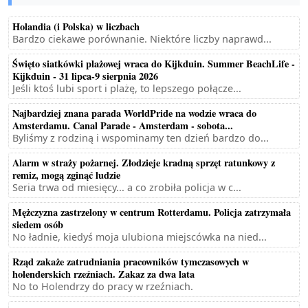
Holandia (i Polska) w liczbach
Bardzo ciekawe porównanie. Niektóre liczby naprawd...
Święto siatkówki plażowej wraca do Kijkduin. Summer BeachLife -
Kijkduin - 31 lipca-9 sierpnia 2026
Jeśli ktoś lubi sport i plażę, to lepszego połącze...
Najbardziej znana parada WorldPride na wodzie wraca do
Amsterdamu. Canal Parade - Amsterdam - sobota...
Byliśmy z rodziną i wspominamy ten dzień bardzo do...
Alarm w straży pożarnej. Złodzieje kradną sprzęt ratunkowy z
remiz, mogą zginąć ludzie
Seria trwa od miesięcy... a co zrobiła policja w c...
Mężczyzna zastrzelony w centrum Rotterdamu. Policja zatrzymała
siedem osób
No ładnie, kiedyś moja ulubiona miejscówka na nied...
Rząd zakaże zatrudniania pracowników tymczasowych w
holenderskich rzeźniach. Zakaz za dwa lata
No to Holendrzy do pracy w rzeźniach.