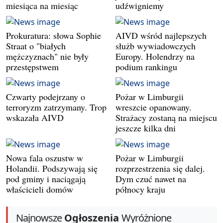
miesiąca na miesiąc
udźwigniemy
Prokuratura: słowa Sophie
AIVD wśród najlepszych
Straat o "białych
służb wywiadowczych
mężczyznach" nie były
Europy. Holendrzy na
przestępstwem
podium rankingu
Czwarty podejrzany o
Pożar w Limburgii
terroryzm zatrzymany. Trop
wreszcie opanowany.
wskazała AIVD
Strażacy zostaną na miejscu
jeszcze kilka dni
Nowa fala oszustw w
Pożar w Limburgii
Holandii. Podszywają się
rozprzestrzenia się dalej.
pod gminy i naciągają
Dym czuć nawet na
właścicieli domów
północy kraju
Najnowsze
Ogłoszenia
Wyróżnione