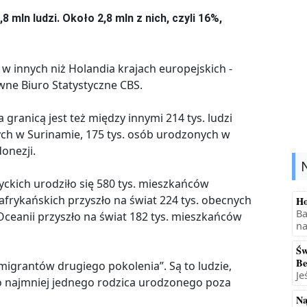
 mln ludzi. Około 2,8 mln z nich, czyli 16%,
 w innych niż Holandia krajach europejskich -
ne Biuro Statystyczne CBS.
ranicą jest też między innymi 214 tys. ludzi
nych w Surinamie, 175 tys. osób urodzonych w
donezji.
tyckich urodziło się 580 tys. mieszkańców
afrykańskich przyszło na świat 224 tys. obecnych
Ho
Ba
ceanii przyszło na świat 182 tys. mieszkańców
na
Św
Be
imigrantów drugiego pokolenia”. Są to ludzie,
Je
ą co najmniej jednego rodzica urodzonego poza
Na