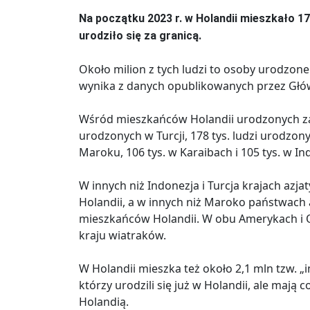
Na początku 2023 r. w Holandii mieszkało 17,8
urodziło się za granicą.
Około milion z tych ludzi to osoby urodzone
wynika z danych opublikowanych przez Głów
Wśród mieszkańców Holandii urodzonych za g
urodzonych w Turcji, 178 tys. ludzi urodzo
Maroku, 106 tys. w Karaibach i 105 tys. w In
W innych niż Indonezja i Turcja krajach azja
Holandii, a w innych niż Maroko państwach 
mieszkańców Holandii. W obu Amerykach i O
kraju wiatraków.
W Holandii mieszka też około 2,1 mln tzw. „
którzy urodzili się już w Holandii, ale maj
Holandią.