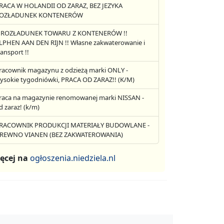
RACA W HOLANDII OD ZARAZ, BEZ JEZYKA
OZŁADUNEK KONTENERÓW
! ROZŁADUNEK TOWARU Z KONTENERÓW !!
LPHEN AAN DEN RIJN !! Własne zakwaterowanie i
ransport !!
racownik magazynu z odzieżą marki ONLY -
ysokie tygodniówki, PRACA OD ZARAZ!! (K/M)
raca na magazynie renomowanej marki NISSAN -
d zaraz! (k/m)
RACOWNIK PRODUKCJI MATERIAŁY BUDOWLANE -
REWNO VIANEN (BEZ ZAKWATEROWANIA)
ęcej na
ogłoszenia.niedziela.nl