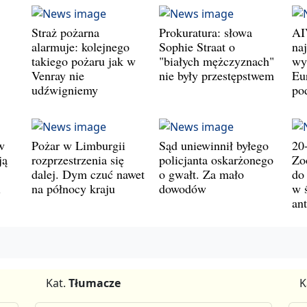
Straż pożarna
Prokuratura: słowa
AI
alarmuje: kolejnego
Sophie Straat o
na
takiego pożaru jak w
"białych mężczyznach"
wy
Venray nie
nie były przestępstwem
Eu
udźwigniemy
po
w
Pożar w Limburgii
Sąd uniewinnił byłego
20
ją
rozprzestrzenia się
policjanta oskarżonego
Zo
dalej. Dym czuć nawet
o gwałt. Za mało
do
i
na północy kraju
dowodów
w 
an
Kat.
Tłumacze
K