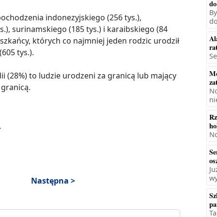
do
By
ochodzenia indonezyjskiego (256 tys.),
do
.), surinamskiego (185 tys.) i karaibskiego (84
Al
szkańcy, których co najmniej jeden rodzic urodził
ra
605 tys.).
Se
Mę
 (28%) to ludzie urodzeni za granicą lub mający
za
granicą.
No
ni
Rz
.
ho
No
Se
os
Ju
wy
Następna >
Sz
pa
Ta