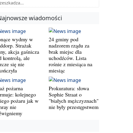
zeszkadza...
Najnowsze wiadomości
onące wydmy w
24 gminy pod
ddorp. Strażak
nadzorem rządu za
ny, akcja gaśnicza
brak miejsc dla
 kontrolą, ale
uchodźców. Lista
zcze się nie
rośnie z miesiąca na
kończyła
miesiąc
raż pożarna
Prokuratura: słowa
armuje: kolejnego
Sophie Straat o
kiego pożaru jak w
"białych mężczyznach"
nray nie
nie były przestępstwem
źwigniemy