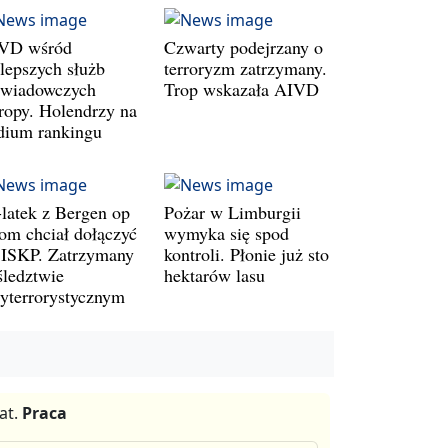
VD wśród
Czwarty podejrzany o
jlepszych służb
terroryzm zatrzymany.
wiadowczych
Trop wskazała AIVD
ropy. Holendrzy na
dium rankingu
-latek z Bergen op
Pożar w Limburgii
om chciał dołączyć
wymyka się spod
 ISKP. Zatrzymany
kontroli. Płonie już sto
śledztwie
hektarów lasu
tyterrorystycznym
at.
Praca