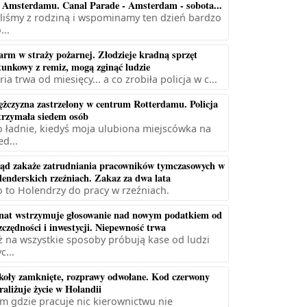
 Amsterdamu. Canal Parade - Amsterdam - sobota...
liśmy z rodziną i wspominamy ten dzień bardzo
...
arm w straży pożarnej. Złodzieje kradną sprzęt
tunkowy z remiz, mogą zginąć ludzie
ria trwa od miesięcy... a co zrobiła policja w c...
żczyzna zastrzelony w centrum Rotterdamu. Policja
trzymała siedem osób
 ładnie, kiedyś moja ulubiona miejscówka na
ed...
ąd zakaże zatrudniania pracowników tymczasowych w
lenderskich rzeźniach. Zakaz za dwa lata
 to Holendrzy do pracy w rzeźniach.
nat wstrzymuje głosowanie nad nowym podatkiem od
zczędności i inwestycji. Niepewność trwa
ż na wszystkie sposoby próbują kase od ludzi
c...
koły zamknięte, rozprawy odwołane. Kod czerwony
raliżuje życie w Holandii
m gdzie pracuje nic kierownictwu nie