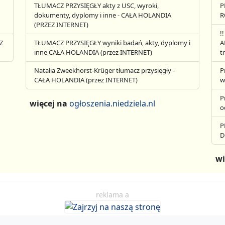
TŁUMACZ PRZYSIĘGŁY akty z USC, wyroki,
P
dokumenty, dyplomy i inne - CAŁA HOLANDIA
R
(PRZEZ INTERNET)
!
Z
TŁUMACZ PRZYSIĘGŁY wyniki badań, akty, dyplomy i
A
inne CAŁA HOLANDIA (przez INTERNET)
t
Natalia Zweekhorst-Krüger tłumacz przysięgły -
P
CAŁA HOLANDIA (przez INTERNET)
w
P
więcej na
ogłoszenia.niedziela.nl
o
P
D
wi
reklama a