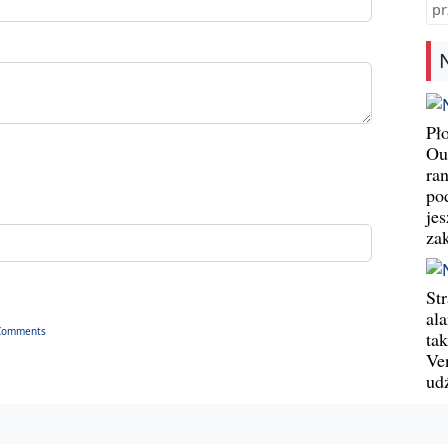
pr
Pł
Ou
ran
pod
jes
za
St
al
Comments
ta
Ve
ud