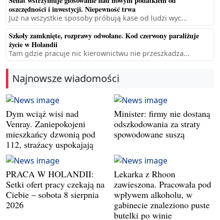
Senat wstrzymuje głosowanie nad nowym podatkiem od
oszczędności i inwestycji. Niepewność trwa
Już na wszystkie sposoby próbują kase od ludzi wyc...
Szkoły zamknięte, rozprawy odwołane. Kod czerwony paraliżuje
życie w Holandii
Tam gdzie pracuje nic kierownictwu nie przeszkadza...
Najnowsze wiadomości
Dym wciąż wisi nad
Minister: firmy nie dostaną
Venray. Zaniepokojeni
odszkodowania za straty
mieszkańcy dzwonią pod
spowodowane suszą
112, strażacy uspokajają
PRACA W HOLANDII:
Lekarka z Rhoon
Setki ofert pracy czekają na
zawieszona. Pracowała pod
Ciebie – sobota 8 sierpnia
wpływem alkoholu, w
2026
gabinecie znaleziono puste
butelki po winie