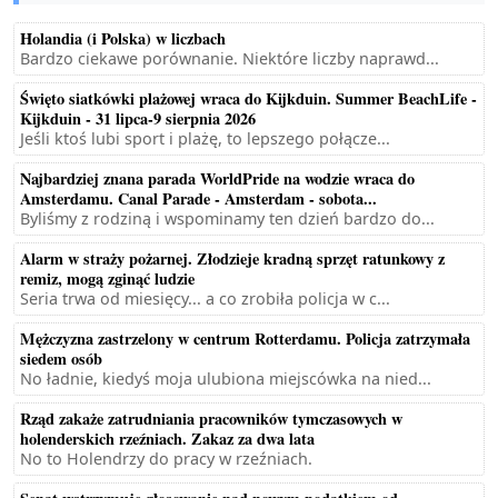
Holandia (i Polska) w liczbach
Bardzo ciekawe porównanie. Niektóre liczby naprawd...
Święto siatkówki plażowej wraca do Kijkduin. Summer BeachLife -
Kijkduin - 31 lipca-9 sierpnia 2026
Jeśli ktoś lubi sport i plażę, to lepszego połącze...
Najbardziej znana parada WorldPride na wodzie wraca do
Amsterdamu. Canal Parade - Amsterdam - sobota...
Byliśmy z rodziną i wspominamy ten dzień bardzo do...
Alarm w straży pożarnej. Złodzieje kradną sprzęt ratunkowy z
remiz, mogą zginąć ludzie
Seria trwa od miesięcy... a co zrobiła policja w c...
Mężczyzna zastrzelony w centrum Rotterdamu. Policja zatrzymała
siedem osób
No ładnie, kiedyś moja ulubiona miejscówka na nied...
Rząd zakaże zatrudniania pracowników tymczasowych w
holenderskich rzeźniach. Zakaz za dwa lata
No to Holendrzy do pracy w rzeźniach.