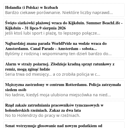
Holandia (i Polska) w liczbach
Bardzo ciekawe porównanie. Niektóre liczby naprawd...
Święto siatkówki plażowej wraca do Kijkduin. Summer BeachLife -
Kijkduin - 31 lipca-9 sierpnia 2026
Jeśli ktoś lubi sport i plażę, to lepszego połącze...
Najbardziej znana parada WorldPride na wodzie wraca do
Amsterdamu. Canal Parade - Amsterdam - sobota...
Byliśmy z rodziną i wspominamy ten dzień bardzo do...
Alarm w straży pożarnej. Złodzieje kradną sprzęt ratunkowy z
remiz, mogą zginąć ludzie
Seria trwa od miesięcy... a co zrobiła policja w c...
Mężczyzna zastrzelony w centrum Rotterdamu. Policja zatrzymała
siedem osób
No ładnie, kiedyś moja ulubiona miejscówka na nied...
Rząd zakaże zatrudniania pracowników tymczasowych w
holenderskich rzeźniach. Zakaz za dwa lata
No to Holendrzy do pracy w rzeźniach.
Senat wstrzymuje głosowanie nad nowym podatkiem od