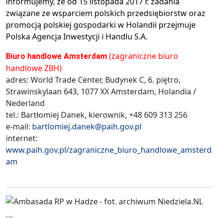
informujemy, że od 15 listopada 2017 r. zadania
związane ze wsparciem polskich przedsiębiorstw oraz
promocją polskiej gospodarki w Holandii przejmuje
Polska Agencja Inwestycji i Handlu S.A.
(zagraniczne biuro
Biuro handlowe Amsterdam
handlowe ZBH)
adres: World Trade Center, Budynek C, 6. piętro,
Strawinskylaan 643, 1077 XX Amsterdam, Holandia /
Nederland
tel.: Bartłomiej Danek, kierownik, +48 609 313 256
e-mail:
bartlomiej.danek@paih.gov.pl
internet:
www.paih.gov.pl/zagraniczne_biuro_handlowe_amsterd
am