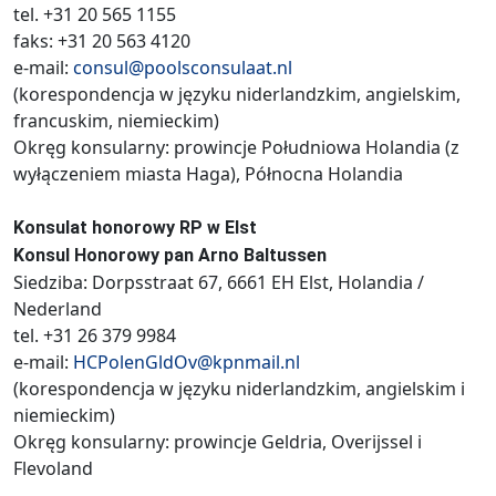
tel. +31 20 565 1155
faks: +31 20 563 4120
e-mail:
consul@poolsconsulaat.nl
(korespondencja w języku niderlandzkim, angielskim,
francuskim, niemieckim)
Okręg konsularny: prowincje Południowa Holandia (z
wyłączeniem miasta Haga), Północna Holandia
Konsulat honorowy RP w Elst
Konsul Honorowy pan Arno Baltussen
Siedziba: Dorpsstraat 67, 6661 EH Elst, Holandia /
Nederland
tel. +31 26 379 9984
e-mail:
HCPolenGldOv@kpnmail.nl
(korespondencja w języku niderlandzkim, angielskim i
niemieckim)
Okręg konsularny: prowincje Geldria, Overijssel i
Flevoland