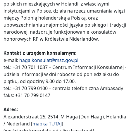
polskich mieszkających w Holandii z właściwymi
instytucjami w Polsce, działa na rzecz umacniania więzi
między Polonią holenderską a Polską, oraz
upowszechniania znajomości języka polskiego i tradycji
narodowej, nadzoruje funkcjonowanie konsulatów
honorowych RP w Królestwie Niderlandów.
Kontakt z urzędem konsularnym:
e-mail:
haga.konsulat@msz.gov.pl
tel.: +31 70 701 1037 – Centrum Informacji Konsularnej -
udziela informacji w dni robocze od poniedziałku do
piątku, od godziny 9.00 do 17.00.
tel.: +31 70 799 0100 – centrala telefoniczna Ambasady
faks: +31 70 799 0147
Adres:
Alexanderstraat 25, 2514 JM Haga (Den Haag), Holandia
/ Nederland [
mapka
TUTAJ
]
(wejście do konsulatu od ulicy Javastraat)