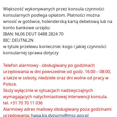
Większość wykonywanych przez konsula czynności
konsularnych podlega opłatom. Płatności można
wnosić w gotówce, holenderską kartą debetową lub na
konto bankowe urzędu:
IBAN: NL06 DEUT 0488 2824 70
BIC: DEUTNL2N
w tytule przelewu koniecznie: kogo i jakiej czynności
konsularnej sprawa dotyczy
Telefon alarmowy - obsługiwany po godzinach
urzędowania w dni powszednie od godz. 16:00 – 08:00,
a także w soboty, niedziele oraz dni wolne od pracy w
Polsce.
Służy wyłącznie w sytuacjach nadzwyczajnych
wymagających natychmiastowej interwencji konsula.
tel. +31 70 70 11 036
Alarmowy adres mailowy obsługiwany poza godzinami
urzędowania:
haga.kg.dyzurny@msz.gov.pl