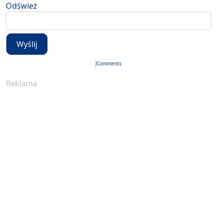
Odśwież
Wyślij
JComments
Reklama