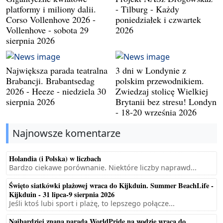
platformy i miliony dalii.
- Tilburg - Każdy
Corso Vollenhove 2026 -
poniedziałek i czwartek
Vollenhove - sobota 29
2026
sierpnia 2026
Największa parada teatralna
3 dni w Londynie z
Brabancji. Brabantsedag
polskim przewodnikiem.
2026 - Heeze - niedziela 30
Zwiedzaj stolicę Wielkiej
sierpnia 2026
Brytanii bez stresu! Londyn
- 18-20 września 2026
Najnowsze komentarze
Holandia (i Polska) w liczbach
Bardzo ciekawe porównanie. Niektóre liczby naprawd...
Święto siatkówki plażowej wraca do Kijkduin. Summer BeachLife -
Kijkduin - 31 lipca-9 sierpnia 2026
Jeśli ktoś lubi sport i plażę, to lepszego połącze...
Najbardziej znana parada WorldPride na wodzie wraca do