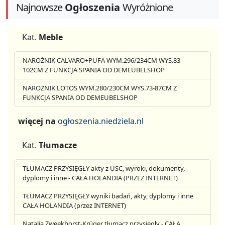
Najnowsze
Ogłoszenia
Wyróżnione
Kat.
Meble
NAROŻNIK CALVARO+PUFA WYM.296/234CM WYS.83-
102CM Z FUNKCJA SPANIA OD DEMEUBELSHOP
NAROŻNIK LOTOS WYM.280/230CM WYS.73-87CM Z
FUNKCJA SPANIA OD DEMEUBELSHOP
więcej na
ogłoszenia.niedziela.nl
Kat.
Tłumacze
TŁUMACZ PRZYSIĘGŁY akty z USC, wyroki, dokumenty,
dyplomy i inne - CAŁA HOLANDIA (PRZEZ INTERNET)
TŁUMACZ PRZYSIĘGŁY wyniki badań, akty, dyplomy i inne
CAŁA HOLANDIA (przez INTERNET)
Natalia Zweekhorst-Krüger tłumacz przysięgły - CAŁA