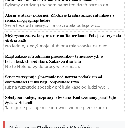
Byliśmy z rodziną i wspominamy ten dzień bardzo do...
Alarm w straży pożarnej. Złodzieje kradną sprzęt ratunkowy z
remiz, mogą zginąć ludzie
Seria trwa od miesięcy... a co zrobiła policja w c...
Mężczyzna zastrzelony w centrum Rotterdamu. Policja zatrzymała
siedem osób
No ładnie, kiedyś moja ulubiona miejscówka na nied...
Rząd zakaże zatrudniania pracowników tymczasowych w
holenderskich rzeźniach. Zakaz za dwa lata
No to Holendrzy do pracy w rzeźniach.
Senat wstrzymuje głosowanie nad nowym podatkiem od
oszczędności i inwestycji. Niepewność trwa
Już na wszystkie sposoby próbują kase od ludzi wyc...
Szkoły zamknięte, rozprawy odwołane. Kod czerwony paraliżuje
życie w Holandii
Tam gdzie pracuje nic kierownictwu nie przeszkadza...
Najnowsze
Ogłoszenia
Wyróżnione