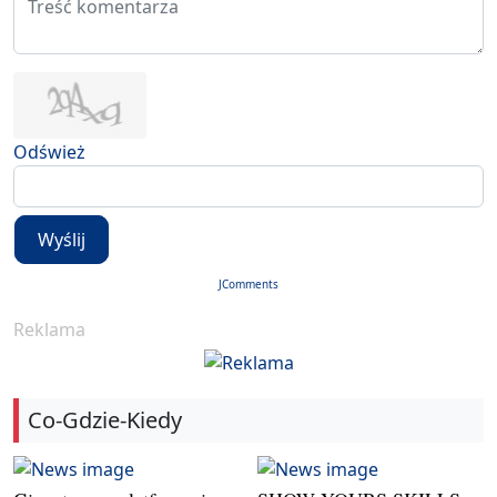
Odśwież
Wyślij
JComments
Reklama
Co-Gdzie-Kiedy