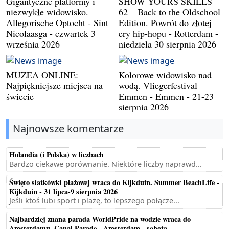
Gigantyczne platformy i
SHOW YOURS SKILLS
niezwykłe widowisko.
62 – Back to the Oldschool
Allegorische Optocht - Sint
Edition. Powrót do złotej
Nicolaasga - czwartek 3
ery hip-hopu - Rotterdam -
września 2026
niedziela 30 sierpnia 2026
MUZEA ONLINE:
Kolorowe widowisko nad
Najpiękniejsze miejsca na
wodą. Vliegerfestival
świecie
Emmen - Emmen - 21-23
sierpnia 2026
Najnowsze komentarze
Holandia (i Polska) w liczbach
Bardzo ciekawe porównanie. Niektóre liczby naprawd...
Święto siatkówki plażowej wraca do Kijkduin. Summer BeachLife -
Kijkduin - 31 lipca-9 sierpnia 2026
Jeśli ktoś lubi sport i plażę, to lepszego połącze...
Najbardziej znana parada WorldPride na wodzie wraca do
Amsterdamu. Canal Parade - Amsterdam - sobota...