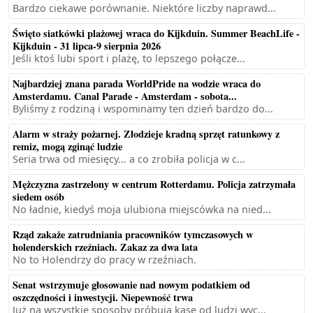
Bardzo ciekawe porównanie. Niektóre liczby naprawd...
Święto siatkówki plażowej wraca do Kijkduin. Summer BeachLife -
Kijkduin - 31 lipca-9 sierpnia 2026
Jeśli ktoś lubi sport i plażę, to lepszego połącze...
Najbardziej znana parada WorldPride na wodzie wraca do
Amsterdamu. Canal Parade - Amsterdam - sobota...
Byliśmy z rodziną i wspominamy ten dzień bardzo do...
Alarm w straży pożarnej. Złodzieje kradną sprzęt ratunkowy z
remiz, mogą zginąć ludzie
Seria trwa od miesięcy... a co zrobiła policja w c...
Mężczyzna zastrzelony w centrum Rotterdamu. Policja zatrzymała
siedem osób
No ładnie, kiedyś moja ulubiona miejscówka na nied...
Rząd zakaże zatrudniania pracowników tymczasowych w
holenderskich rzeźniach. Zakaz za dwa lata
No to Holendrzy do pracy w rzeźniach.
Senat wstrzymuje głosowanie nad nowym podatkiem od
oszczędności i inwestycji. Niepewność trwa
Już na wszystkie sposoby próbują kase od ludzi wyc...