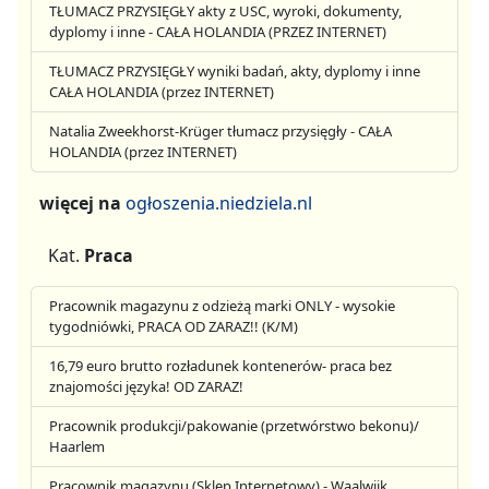
TŁUMACZ PRZYSIĘGŁY akty z USC, wyroki, dokumenty,
dyplomy i inne - CAŁA HOLANDIA (PRZEZ INTERNET)
TŁUMACZ PRZYSIĘGŁY wyniki badań, akty, dyplomy i inne
CAŁA HOLANDIA (przez INTERNET)
Natalia Zweekhorst-Krüger tłumacz przysięgły - CAŁA
HOLANDIA (przez INTERNET)
więcej na
ogłoszenia.niedziela.nl
Kat.
Praca
Pracownik magazynu z odzieżą marki ONLY - wysokie
tygodniówki, PRACA OD ZARAZ!! (K/M)
16,79 euro brutto rozładunek kontenerów- praca bez
znajomości języka! OD ZARAZ!
Pracownik produkcji/pakowanie (przetwórstwo bekonu)/
Haarlem
Pracownik magazynu (Sklep Internetowy) - Waalwijk