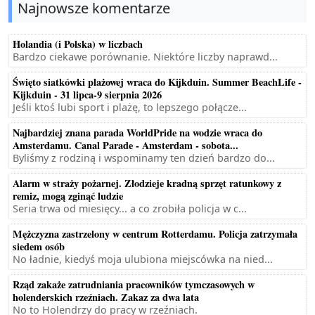
Najnowsze komentarze
Holandia (i Polska) w liczbach
Bardzo ciekawe porównanie. Niektóre liczby naprawd...
Święto siatkówki plażowej wraca do Kijkduin. Summer BeachLife -
Kijkduin - 31 lipca-9 sierpnia 2026
Jeśli ktoś lubi sport i plażę, to lepszego połącze...
Najbardziej znana parada WorldPride na wodzie wraca do
Amsterdamu. Canal Parade - Amsterdam - sobota...
Byliśmy z rodziną i wspominamy ten dzień bardzo do...
Alarm w straży pożarnej. Złodzieje kradną sprzęt ratunkowy z
remiz, mogą zginąć ludzie
Seria trwa od miesięcy... a co zrobiła policja w c...
Mężczyzna zastrzelony w centrum Rotterdamu. Policja zatrzymała
siedem osób
No ładnie, kiedyś moja ulubiona miejscówka na nied...
Rząd zakaże zatrudniania pracowników tymczasowych w
holenderskich rzeźniach. Zakaz za dwa lata
No to Holendrzy do pracy w rzeźniach.