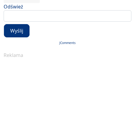
Odśwież
Wyślij
JComments
Reklama