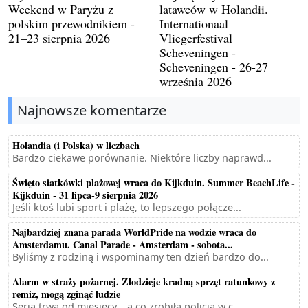
Weekend w Paryżu z
latawców w Holandii.
polskim przewodnikiem -
Internationaal
21–23 sierpnia 2026
Vliegerfestival
Scheveningen -
Scheveningen - 26-27
września 2026
Najnowsze komentarze
Holandia (i Polska) w liczbach
Bardzo ciekawe porównanie. Niektóre liczby naprawd...
Święto siatkówki plażowej wraca do Kijkduin. Summer BeachLife -
Kijkduin - 31 lipca-9 sierpnia 2026
Jeśli ktoś lubi sport i plażę, to lepszego połącze...
Najbardziej znana parada WorldPride na wodzie wraca do
Amsterdamu. Canal Parade - Amsterdam - sobota...
Byliśmy z rodziną i wspominamy ten dzień bardzo do...
Alarm w straży pożarnej. Złodzieje kradną sprzęt ratunkowy z
remiz, mogą zginąć ludzie
Seria trwa od miesięcy... a co zrobiła policja w c...