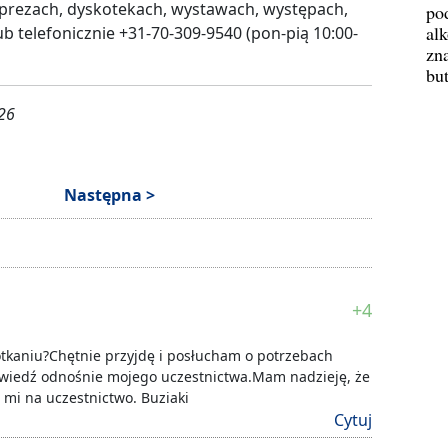
prezach, dyskotekach, wystawach, występach,
po
al
ub telefonicznie +31-70-309-9540 (pon-pią 10:00-
zn
bu
026
Następna >
+4
otkaniu?Chętnie przyjdę i posłucham o potrzebach
wiedź odnośnie mojego uczestnictwa.Mam nadzieję, że
 mi na uczestnictwo. Buziaki
Cytuj