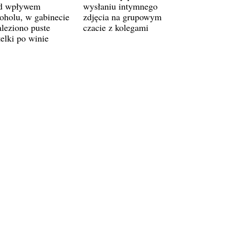
d wpływem
wysłaniu intymnego
koholu, w gabinecie
zdjęcia na grupowym
aleziono puste
czacie z kolegami
telki po winie