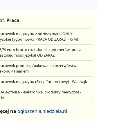
at.
Praca
racownik magazynu z odzieżą marki ONLY -
ysokie tygodniówki, PRACA OD ZARAZ!! (K/M)
6,79 euro brutto rozładunek kontenerów- praca
ez znajomości języka! OD ZARAZ!
racownik produkcji/pakowanie (przetwórstwo
ekonu)/ Haarlem
racownik magazynu (Sklep Internetowy) - Waalwijk
AGAZYNIER - elektronika, produkty medyczne -
cht
ęcej na
ogłoszenia.niedziela.nl