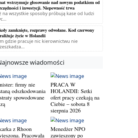
nat wstrzymuje głosowanie nad nowym podatkiem od
zczędności i inwestycji. Niepewność trwa
ż na wszystkie sposoby próbują kase od ludzi
c...
koły zamknięte, rozprawy odwołane. Kod czerwony
raliżuje życie w Holandii
m gdzie pracuje nic kierownictwu nie
zeszkadza...
Najnowsze wiadomości
ister: firmy nie
PRACA W
staną odszkodowania
HOLANDII: Setki
 straty spowodowane
ofert pracy czekają na
szą
Ciebie – sobota 8
sierpnia 2026
karka z Rhoon
Menedżer NPO
wieszona. Pracowała
zawieszony po