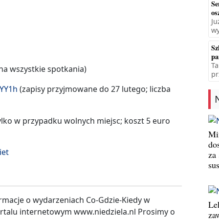
Se
os
Ju
wy
Sz
pa
Ta
 na wszystkie spotkania)
pr
fYY1h
(zapisy przyjmowane do 27 lutego; liczba
lko w przypadku wolnych miejsc; koszt 5 euro
Min
do
iet
za
su
rmacje o wydarzeniach Co-Gdzie-Kiedy w
Le
ortalu internetowym www.niedziela.nl Prosimy o
za