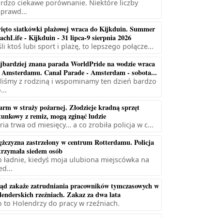
rdzo ciekawe porównanie. Niektóre liczby
prawd...
ięto siatkówki plażowej wraca do Kijkduin. Summer
achLife - Kijkduin - 31 lipca-9 sierpnia 2026
śli ktoś lubi sport i plażę, to lepszego połącze...
jbardziej znana parada WorldPride na wodzie wraca
 Amsterdamu. Canal Parade - Amsterdam - sobota...
liśmy z rodziną i wspominamy ten dzień bardzo
...
arm w straży pożarnej. Złodzieje kradną sprzęt
tunkowy z remiz, mogą zginąć ludzie
ria trwa od miesięcy... a co zrobiła policja w c...
żczyzna zastrzelony w centrum Rotterdamu. Policja
trzymała siedem osób
 ładnie, kiedyś moja ulubiona miejscówka na
ed...
ąd zakaże zatrudniania pracowników tymczasowych w
lenderskich rzeźniach. Zakaz za dwa lata
 to Holendrzy do pracy w rzeźniach.