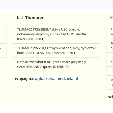
Kat.
Tłumacze
K
TŁUMACZ PRZYSIĘGŁY akty z USC, wyroki,
P
dokumenty, dyplomy i inne - CAŁA HOLANDIA
w
(PRZEZ INTERNET)
1
Z
TŁUMACZ PRZYSIĘGŁY wyniki badań, akty, dyplomy i
b
inne CAŁA HOLANDIA (przez INTERNET)
P
Natalia Zweekhorst-Krüger tłumacz przysięgły -
b
CAŁA HOLANDIA (przez INTERNET)
P
więcej na
ogłoszenia.niedziela.nl
M
E
wi