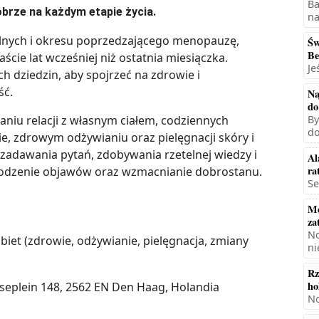
Ba
obrze na każdym etapie życia.
na
lnych i okresu poprzedzającego menopauzę,
Św
Be
ście lat wcześniej niż ostatnia miesiączka.
Je
ch dziedzin, aby spojrzeć na zdrowie i
ść.
Na
do
iu relacji z własnym ciałem, codziennych
By
do
, zdrowym odżywianiu oraz pielęgnacji skóry i
 zadawania pytań, zdobywania rzetelnej wiedzy i
Al
ra
odzenie objawów oraz wzmacnianie dobrostanu.
Se
Mę
za
No
biet (zdrowie, odżywianie, pielęgnacja, zmiany
ni
Rz
ho
eplein 148, 2562 EN Den Haag, Holandia
No