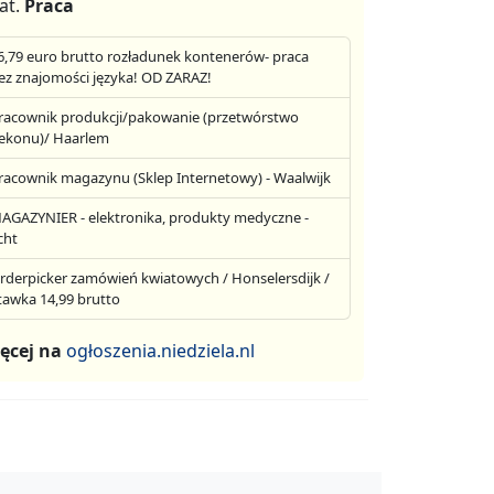
at.
Praca
6,79 euro brutto rozładunek kontenerów- praca
ez znajomości języka! OD ZARAZ!
racownik produkcji/pakowanie (przetwórstwo
ekonu)/ Haarlem
racownik magazynu (Sklep Internetowy) - Waalwijk
AGAZYNIER - elektronika, produkty medyczne -
cht
rderpicker zamówień kwiatowych / Honselersdijk /
tawka 14,99 brutto
ęcej na
ogłoszenia.niedziela.nl