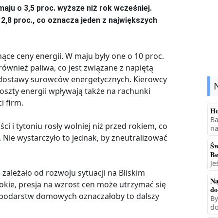
ju o 3,5 proc. wyższe niż rok wcześniej.
 2,8 proc., co oznacza jeden z największych
ce ceny energii. W maju były one o 10 proc.
ównież paliwa, co jest związane z napiętą
o dostawy surowców energetycznych. Kierowcy
koszty energii wpływają także na rachunki
i firm.
Ho
Ba
i i tytoniu rosły wolniej niż przed rokiem, co
na
. Nie wystarczyło to jednak, by zneutralizować
Św
Be
Je
zależało od rozwoju sytuacji na Bliskim
Na
okie, presja na wzrost cen może utrzymać się
do
ospodarstw domowych oznaczałoby to dalszy
By
do