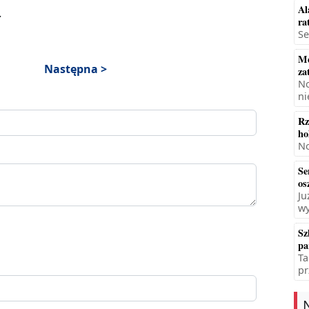
Al
.
ra
Se
Mę
Następna >
za
No
ni
Rz
ho
No
Se
os
Ju
wy
Sz
pa
Ta
pr