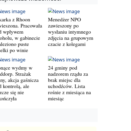
karka z Rhoon
Menedżer NPO
wieszona. Pracowała
zawieszony po
d wpływem
wysłaniu intymnego
koholu, w gabinecie
zdjęcia na grupowym
aleziono puste
czacie z kolegami
telki po winie
onące wydmy w
24 gminy pod
ddorp. Strażak
nadzorem rządu za
ny, akcja gaśnicza
brak miejsc dla
 kontrolą, ale
uchodźców. Lista
zcze się nie
rośnie z miesiąca na
kończyła
miesiąc