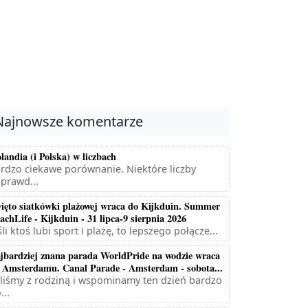
Najnowsze komentarze
landia (i Polska) w liczbach
rdzo ciekawe porównanie. Niektóre liczby
prawd...
ięto siatkówki plażowej wraca do Kijkduin. Summer
achLife - Kijkduin - 31 lipca-9 sierpnia 2026
śli ktoś lubi sport i plażę, to lepszego połącze...
jbardziej znana parada WorldPride na wodzie wraca
 Amsterdamu. Canal Parade - Amsterdam - sobota...
liśmy z rodziną i wspominamy ten dzień bardzo
...