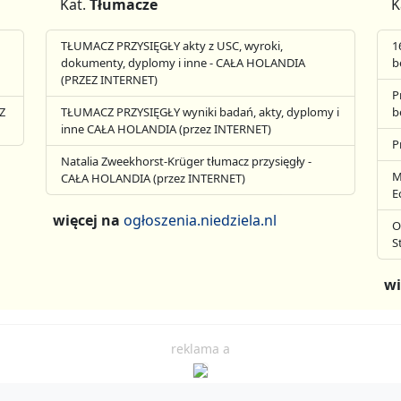
Kat.
Tłumacze
K
TŁUMACZ PRZYSIĘGŁY akty z USC, wyroki,
1
dokumenty, dyplomy i inne - CAŁA HOLANDIA
b
(PRZEZ INTERNET)
P
Z
TŁUMACZ PRZYSIĘGŁY wyniki badań, akty, dyplomy i
b
inne CAŁA HOLANDIA (przez INTERNET)
P
Natalia Zweekhorst-Krüger tłumacz przysięgły -
M
CAŁA HOLANDIA (przez INTERNET)
E
więcej na
ogłoszenia.niedziela.nl
O
S
wi
reklama a