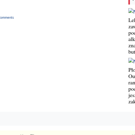
Comments
Le
za
po
al
zn
bu
Pł
Ou
ran
pod
jes
za