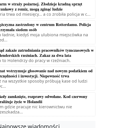
arm w straży pożarnej. Złodzieje kradną sprzęt
tunkowy z remiz, mogą zginąć ludzie
ria trwa od miesięcy... a co zrobiła policja w c...
żczyzna zastrzelony w centrum Rotterdamu. Policja
trzymała siedem osób
 ładnie, kiedyś moja ulubiona miejscówka na
ed...
ąd zakaże zatrudniania pracowników tymczasowych w
lenderskich rzeźniach. Zakaz za dwa lata
 to Holendrzy do pracy w rzeźniach.
nat wstrzymuje głosowanie nad nowym podatkiem od
zczędności i inwestycji. Niepewność trwa
ż na wszystkie sposoby próbują kase od ludzi
c...
koły zamknięte, rozprawy odwołane. Kod czerwony
raliżuje życie w Holandii
m gdzie pracuje nic kierownictwu nie
zeszkadza...
Najnowsze wiadomości