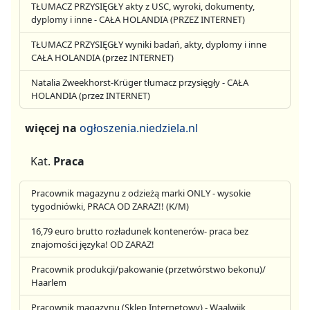
TŁUMACZ PRZYSIĘGŁY akty z USC, wyroki, dokumenty,
dyplomy i inne - CAŁA HOLANDIA (PRZEZ INTERNET)
TŁUMACZ PRZYSIĘGŁY wyniki badań, akty, dyplomy i inne
CAŁA HOLANDIA (przez INTERNET)
Natalia Zweekhorst-Krüger tłumacz przysięgły - CAŁA
HOLANDIA (przez INTERNET)
więcej na
ogłoszenia.niedziela.nl
Kat.
Praca
Pracownik magazynu z odzieżą marki ONLY - wysokie
tygodniówki, PRACA OD ZARAZ!! (K/M)
16,79 euro brutto rozładunek kontenerów- praca bez
znajomości języka! OD ZARAZ!
Pracownik produkcji/pakowanie (przetwórstwo bekonu)/
Haarlem
Pracownik magazynu (Sklep Internetowy) - Waalwijk