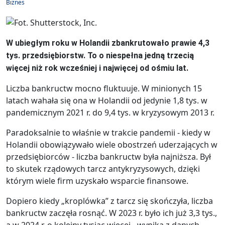
Biznes
W ubiegłym roku w Holandii zbankrutowało prawie 4,3
tys. przedsiębiorstw. To o niespełna jedną trzecią
więcej niż rok wcześniej i najwięcej od ośmiu lat.
Liczba bankructw mocno fluktuuje. W minionych 15
latach wahała się ona w Holandii od jedynie 1,8 tys. w
pandemicznym 2021 r. do 9,4 tys. w kryzysowym 2013 r.
Paradoksalnie to właśnie w trakcie pandemii - kiedy w
Holandii obowiązywało wiele obostrzeń uderzających w
przedsiębiorców - liczba bankructw była najniższa. Był
to skutek rządowych tarcz antykryzysowych, dzięki
którym wiele firm uzyskało wsparcie finansowe.
Dopiero kiedy „kroplówka” z tarcz się skończyła, liczba
bankructw zaczęła rosnąć. W 2023 r. było ich już 3,3 tys.,
a w 2024 r. o kolejny tysiąc więcej - wynika z danych