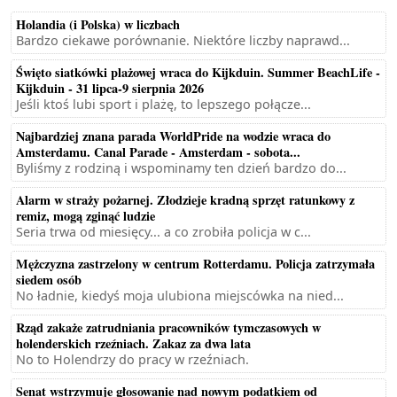
Holandia (i Polska) w liczbach
Bardzo ciekawe porównanie. Niektóre liczby naprawd...
Święto siatkówki plażowej wraca do Kijkduin. Summer BeachLife -
Kijkduin - 31 lipca-9 sierpnia 2026
Jeśli ktoś lubi sport i plażę, to lepszego połącze...
Najbardziej znana parada WorldPride na wodzie wraca do
Amsterdamu. Canal Parade - Amsterdam - sobota...
Byliśmy z rodziną i wspominamy ten dzień bardzo do...
Alarm w straży pożarnej. Złodzieje kradną sprzęt ratunkowy z
remiz, mogą zginąć ludzie
Seria trwa od miesięcy... a co zrobiła policja w c...
Mężczyzna zastrzelony w centrum Rotterdamu. Policja zatrzymała
siedem osób
No ładnie, kiedyś moja ulubiona miejscówka na nied...
Rząd zakaże zatrudniania pracowników tymczasowych w
holenderskich rzeźniach. Zakaz za dwa lata
No to Holendrzy do pracy w rzeźniach.
Senat wstrzymuje głosowanie nad nowym podatkiem od