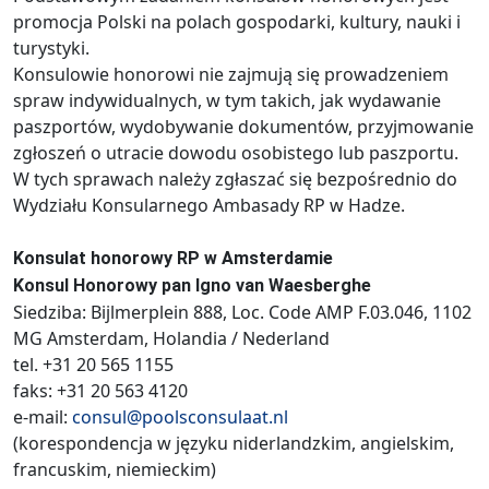
promocja Polski na polach gospodarki, kultury, nauki i
turystyki.
Konsulowie honorowi nie zajmują się prowadzeniem
spraw indywidualnych, w tym takich, jak wydawanie
paszportów, wydobywanie dokumentów, przyjmowanie
zgłoszeń o utracie dowodu osobistego lub paszportu.
W tych sprawach należy zgłaszać się bezpośrednio do
Wydziału Konsularnego Ambasady RP w Hadze.
Konsulat honorowy RP w Amsterdamie
Konsul Honorowy pan Igno van Waesberghe
Siedziba: Bijlmerplein 888, Loc. Code AMP F.03.046, 1102
MG Amsterdam, Holandia / Nederland
tel. +31 20 565 1155
faks: +31 20 563 4120
e-mail:
consul@poolsconsulaat.nl
(korespondencja w języku niderlandzkim, angielskim,
francuskim, niemieckim)