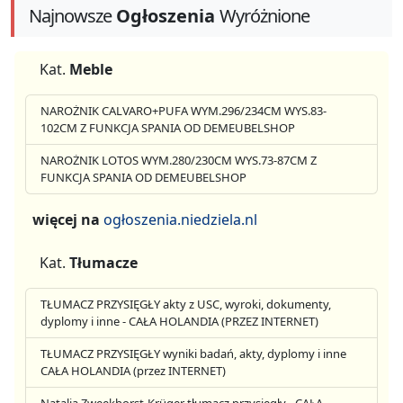
Najnowsze
Ogłoszenia
Wyróżnione
Kat.
Meble
NAROŻNIK CALVARO+PUFA WYM.296/234CM WYS.83-
102CM Z FUNKCJA SPANIA OD DEMEUBELSHOP
NAROŻNIK LOTOS WYM.280/230CM WYS.73-87CM Z
FUNKCJA SPANIA OD DEMEUBELSHOP
więcej na
ogłoszenia.niedziela.nl
Kat.
Tłumacze
TŁUMACZ PRZYSIĘGŁY akty z USC, wyroki, dokumenty,
dyplomy i inne - CAŁA HOLANDIA (PRZEZ INTERNET)
TŁUMACZ PRZYSIĘGŁY wyniki badań, akty, dyplomy i inne
CAŁA HOLANDIA (przez INTERNET)
Natalia Zweekhorst-Krüger tłumacz przysięgły - CAŁA