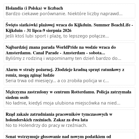
Holandia (i Polska) w liczbach
Bardzo ciekawe porównanie. Niektóre liczby naprawd...
Święto siatkówki plażowej wraca do Kijkduin. Summer BeachLife -
Kijkduin - 31 lipca-9 sierpnia 2026
Jeśli ktoś lubi sport i plażę, to lepszego połącze...
Najbardziej znana parada WorldPride na wodzie wraca do
Amsterdamu. Canal Parade - Amsterdam - sobota...
Byliśmy z rodziną i wspominamy ten dzień bardzo do...
Alarm w straży pożarnej. Złodzieje kradną sprzęt ratunkowy z
remiz, mogą zginąć ludzie
Seria trwa od miesięcy... a co zrobiła policja w c...
Mężczyzna zastrzelony w centrum Rotterdamu. Policja zatrzymała
siedem osób
No ładnie, kiedyś moja ulubiona miejscówka na nied...
Rząd zakaże zatrudniania pracowników tymczasowych w
holenderskich rzeźniach. Zakaz za dwa lata
No to Holendrzy do pracy w rzeźniach.
Senat wstrzymuje głosowanie nad nowym podatkiem od