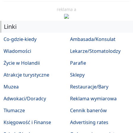
reklama a
Linki
Co-gdzie-kiedy
Ambasada/Konsulat
Wiadomości
Lekarze/Stomatolodzy
Życie w Holandii
Parafie
Atrakcje turystyczne
Sklepy
Muzea
Restauracje/Bary
Adwokaci/Doradcy
Reklama wymiarowa
Tłumacze
Cennik banerów
Księgowość i Finanse
Advertising rates