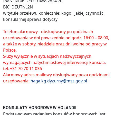
IBAN: NL06 DEUT 0488 2824 70
BIC: DEUTNL2N
w tytule przelewu koniecznie: kogo i jakiej czynności
konsularnej sprawa dotyczy
Telefon alarmowy - obsługiwany po godzinach
urzędowania w dni powszednie od godz. 16:00 – 08:00,
a także w soboty, niedziele oraz dni wolne od pracy w
Polsce.
Służy wyłącznie w sytuacjach nadzwyczajnych
wymagających natychmiastowej interwencji konsula.
tel. +31 70 70 11 036
Alarmowy adres mailowy obsługiwany poza godzinami
urzędowania:
haga.kg.dyzurny@msz.gov.pl
KONSULATY HONOROWE W HOLANDII
Podstawowym zadaniem konsulów honorowych jest