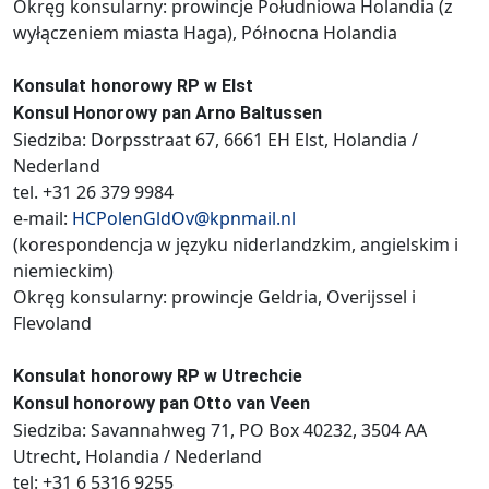
Okręg konsularny: prowincje Południowa Holandia (z
wyłączeniem miasta Haga), Północna Holandia
Konsulat honorowy RP w Elst
Konsul Honorowy pan Arno Baltussen
Siedziba: Dorpsstraat 67, 6661 EH Elst, Holandia /
Nederland
tel. +31 26 379 9984
e-mail:
HCPolenGldOv@kpnmail.nl
(korespondencja w języku niderlandzkim, angielskim i
niemieckim)
Okręg konsularny: prowincje Geldria, Overijssel i
Flevoland
Konsulat honorowy RP w Utrechcie
Konsul honorowy pan Otto van Veen
Siedziba: Savannahweg 71, PO Box 40232, 3504 AA
Utrecht, Holandia / Nederland
tel: +31 6 5316 9255