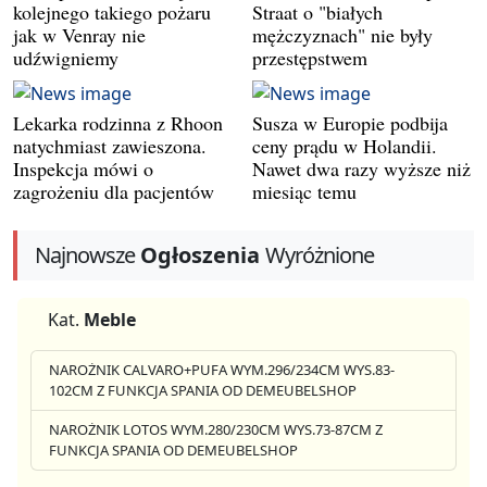
kolejnego takiego pożaru
Straat o "białych
jak w Venray nie
mężczyznach" nie były
udźwigniemy
przestępstwem
Lekarka rodzinna z Rhoon
Susza w Europie podbija
natychmiast zawieszona.
ceny prądu w Holandii.
Inspekcja mówi o
Nawet dwa razy wyższe niż
zagrożeniu dla pacjentów
miesiąc temu
Najnowsze
Ogłoszenia
Wyróżnione
Kat.
Meble
NAROŻNIK CALVARO+PUFA WYM.296/234CM WYS.83-
102CM Z FUNKCJA SPANIA OD DEMEUBELSHOP
NAROŻNIK LOTOS WYM.280/230CM WYS.73-87CM Z
FUNKCJA SPANIA OD DEMEUBELSHOP