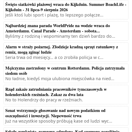
Święto siatkówki plażowej wraca do Kijkduin. Summer BeachLife -
Kijkduin - 31 lipca-9 sierpnia 2026
Jeśli ktoś lubi sport i plażę, to lepszego połącze...
Najbardziej znana parada WorldPride na wodzie wraca do
Amsterdamu. Canal Parade - Amsterdam - sobota...
Byliśmy z rodziną i wspominamy ten dzień bardzo do...
Alarm w straży pożarnej. Złodzieje kradną sprzęt ratunkowy z
remiz, mogą zginąć ludzie
Seria trwa od miesięcy... a co zrobiła policja w c...
Mężczyzna zastrzelony w centrum Rotterdamu. Policja zatrzymała
siedem osób
No ładnie, kiedyś moja ulubiona miejscówka na nied...
Rząd zakaże zatrudniania pracowników tymczasowych w
holenderskich rzeźniach. Zakaz za dwa lata
No to Holendrzy do pracy w rzeźniach.
Senat wstrzymuje głosowanie nad nowym podatkiem od
oszczędności i inwestycji. Niepewność trwa
Już na wszystkie sposoby próbują kase od ludzi wyc...
Szkoły zamknięte, rozprawy odwołane. Kod czerwony paraliżuje