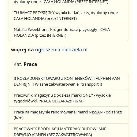
dyplomy i inne - CAŁA HOLANDIA (PRZEZ INTERNET)
TŁUMACZ PRZYSIĘGŁY wyniki badań, akty, dyplomy i inne
CAŁA HOLANDIA (przez INTERNET)
Natalia Zweekhorst-Krüger tłumacz przysięgły - CAŁA
HOLANDIA (przez INTERNET)
więcej na
ogłoszenia.niedziela.nl
Kat.
Praca
!! ROZŁADUNEK TOWARU Z KONTENERÓW !! ALPHEN AAN
DEN RIJN !! Własne zakwaterowanie i transport !!
Pracownik magazynu z odzieżą marki ONLY - wysokie
tygodniówki, PRACA OD ZARAZ!! (K/M)
Praca na magazynie renomowanej marki NISSAN - od zaraz!
(k/m)
PRACOWNIK PRODUKCJI MATERIAŁY BUDOWLANE -
DREWNO VIANEN (BEZ ZAKWATEROWANIA)