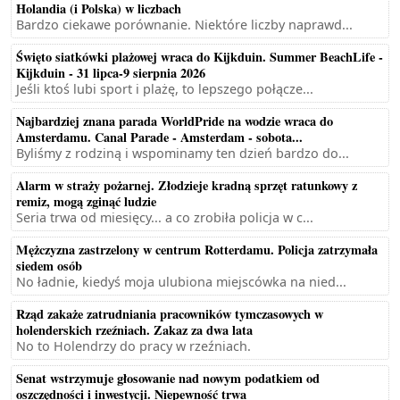
Holandia (i Polska) w liczbach
Bardzo ciekawe porównanie. Niektóre liczby naprawd...
Święto siatkówki plażowej wraca do Kijkduin. Summer BeachLife -
Kijkduin - 31 lipca-9 sierpnia 2026
Jeśli ktoś lubi sport i plażę, to lepszego połącze...
Najbardziej znana parada WorldPride na wodzie wraca do
Amsterdamu. Canal Parade - Amsterdam - sobota...
Byliśmy z rodziną i wspominamy ten dzień bardzo do...
Alarm w straży pożarnej. Złodzieje kradną sprzęt ratunkowy z
remiz, mogą zginąć ludzie
Seria trwa od miesięcy... a co zrobiła policja w c...
Mężczyzna zastrzelony w centrum Rotterdamu. Policja zatrzymała
siedem osób
No ładnie, kiedyś moja ulubiona miejscówka na nied...
Rząd zakaże zatrudniania pracowników tymczasowych w
holenderskich rzeźniach. Zakaz za dwa lata
No to Holendrzy do pracy w rzeźniach.
Senat wstrzymuje głosowanie nad nowym podatkiem od
oszczędności i inwestycji. Niepewność trwa