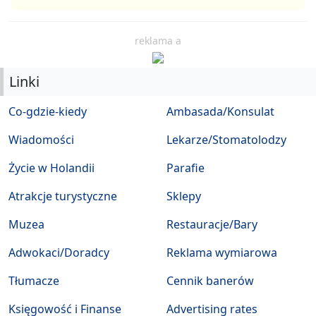
reklama a
Linki
Co-gdzie-kiedy
Ambasada/Konsulat
Wiadomości
Lekarze/Stomatolodzy
Życie w Holandii
Parafie
Atrakcje turystyczne
Sklepy
Muzea
Restauracje/Bary
Adwokaci/Doradcy
Reklama wymiarowa
Tłumacze
Cennik banerów
Księgowość i Finanse
Advertising rates