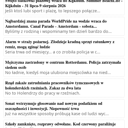
Święto siatkówki plażowej wraca do Kijkduin. Summer BeachLife -
Kijkduin - 31 lipca-9 sierpnia 2026
Jeśli ktoś lubi sport i plażę, to lepszego połącze...
Najbardziej znana parada WorldPride na wodzie wraca do
Amsterdamu. Canal Parade - Amsterdam - sobota...
Byliśmy z rodziną i wspominamy ten dzień bardzo do...
Alarm w straży pożarnej. Złodzieje kradną sprzęt ratunkowy z
remiz, mogą zginąć ludzie
Seria trwa od miesięcy... a co zrobiła policja w c...
Mężczyzna zastrzelony w centrum Rotterdamu. Policja zatrzymała
siedem osób
No ładnie, kiedyś moja ulubiona miejscówka na nied...
Rząd zakaże zatrudniania pracowników tymczasowych w
holenderskich rzeźniach. Zakaz za dwa lata
No to Holendrzy do pracy w rzeźniach.
Senat wstrzymuje głosowanie nad nowym podatkiem od
oszczędności i inwestycji. Niepewność trwa
Już na wszystkie sposoby próbują kase od ludzi wyc...
Szkoły zamknięte, rozprawy odwołane. Kod czerwony paraliżuje