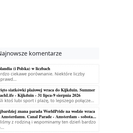
Najnowsze komentarze
landia (i Polska) w liczbach
rdzo ciekawe porównanie. Niektóre liczby
prawd...
ięto siatkówki plażowej wraca do Kijkduin. Summer
achLife - Kijkduin - 31 lipca-9 sierpnia 2026
śli ktoś lubi sport i plażę, to lepszego połącze...
jbardziej znana parada WorldPride na wodzie wraca
 Amsterdamu. Canal Parade - Amsterdam - sobota...
liśmy z rodziną i wspominamy ten dzień bardzo
...