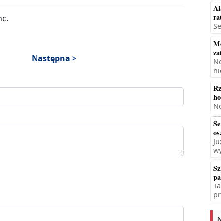
Al
ra
nc.
Se
Mę
za
Następna >
No
ni
Rz
ho
No
Se
os
Ju
wy
Sz
pa
Ta
pr