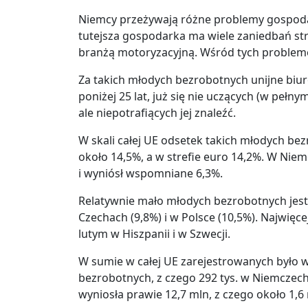
Niemcy przeżywają różne problemy gospoda
tutejsza gospodarka ma wiele zaniedbań str
branżą motoryzacyjną. Wśród tych problem
Za takich młodych bezrobotnych unijne biur
poniżej 25 lat, już się nie uczących (w pełn
ale niepotrafiących jej znaleźć.
W skali całej UE odsetek takich młodych be
około 14,5%, a w strefie euro 14,2%. W Nie
i wyniósł wspomniane 6,3%.
Relatywnie mało młodych bezrobotnych jest t
Czechach (9,8%) i w Polsce (10,5%). Najwię
lutym w Hiszpanii i w Szwecji.
W sumie w całej UE zarejestrowanych było 
bezrobotnych, z czego 292 tys. w Niemczech
wyniosła prawie 12,7 mln, z czego około 1,6