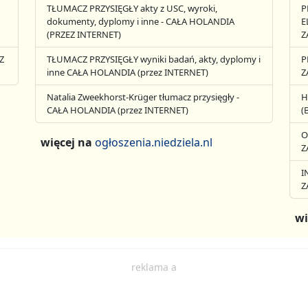
TŁUMACZ PRZYSIĘGŁY akty z USC, wyroki,
P
dokumenty, dyplomy i inne - CAŁA HOLANDIA
E
(PRZEZ INTERNET)
Z
Z
TŁUMACZ PRZYSIĘGŁY wyniki badań, akty, dyplomy i
P
inne CAŁA HOLANDIA (przez INTERNET)
Z
Natalia Zweekhorst-Krüger tłumacz przysięgły -
H
CAŁA HOLANDIA (przez INTERNET)
(
O
więcej na
ogłoszenia.niedziela.nl
Z
I
Z
wi
reklama a