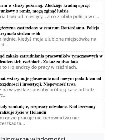
arm w straży pożarnej. Złodzieje kradną sprzęt
tunkowy z remiz, mogą zginąć ludzie
ria trwa od miesięcy... a co zrobiła policja w c...
żczyzna zastrzelony w centrum Rotterdamu. Policja
trzymała siedem osób
 ładnie, kiedyś moja ulubiona miejscówka na
ed...
ąd zakaże zatrudniania pracowników tymczasowych w
lenderskich rzeźniach. Zakaz za dwa lata
 to Holendrzy do pracy w rzeźniach.
nat wstrzymuje głosowanie nad nowym podatkiem od
zczędności i inwestycji. Niepewność trwa
ż na wszystkie sposoby próbują kase od ludzi
c...
koły zamknięte, rozprawy odwołane. Kod czerwony
raliżuje życie w Holandii
m gdzie pracuje nic kierownictwu nie
zeszkadza...
Najnowsze wiadomości