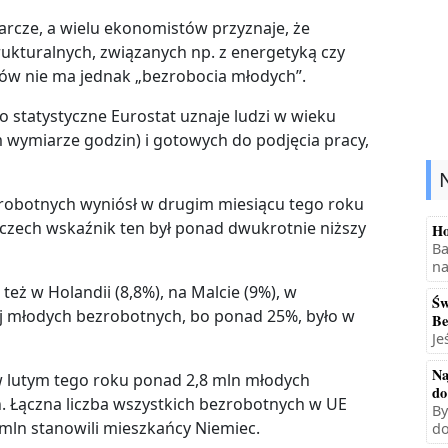
rcze, a wielu ekonomistów przyznaje, że
ukturalnych, związanych np. z energetyką czy
ów nie ma jednak „bezrobocia młodych”.
o statystyczne Eurostat uznaje ludzi w wieku
ym wymiarze godzin) i gotowych do podjęcia pracy,
zrobotnych wyniósł w drugim miesiącu tego roku
mczech wskaźnik ten był ponad dwukrotnie niższy
Ho
Ba
na
eż w Holandii (8,8%), na Malcie (9%), w
Św
cej młodych bezrobotnych, bo ponad 25%, było w
Be
Je
Na
w lutym tego roku ponad 2,8 mln młodych
do
. Łączna liczba wszystkich bezrobotnych w UE
By
 mln stanowili mieszkańcy Niemiec.
do