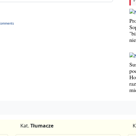
Pr
Comments
So
"b
ni
Su
po
Ho
ra
mi
Kat.
Tłumacze
K