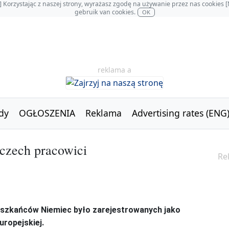
OL] Korzystając z naszej strony, wyrażasz zgodę na używanie przez nas cookie
gebruik van cookies.
OK
reklama a
dy
OGŁOSZENIA
Reklama
Advertising rates (ENG
czech pracowici
Re
eszkańców Niemiec było zarejestrowanych jako
uropejskiej.