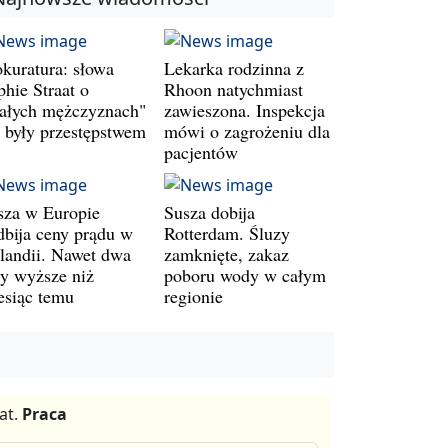
okuratura: słowa
Lekarka rodzinna z
phie Straat o
Rhoon natychmiast
iałych mężczyznach"
zawieszona. Inspekcja
e były przestępstwem
mówi o zagrożeniu dla
pacjentów
sza w Europie
Susza dobija
dbija ceny prądu w
Rotterdam. Śluzy
landii. Nawet dwa
zamknięte, zakaz
zy wyższe niż
poboru wody w całym
esiąc temu
regionie
at.
Praca