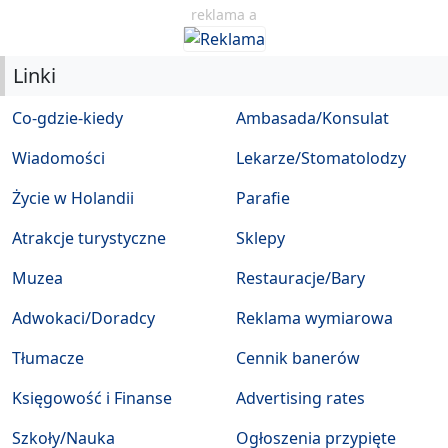
reklama a
Linki
Co-gdzie-kiedy
Ambasada/Konsulat
Wiadomości
Lekarze/Stomatolodzy
Życie w Holandii
Parafie
Atrakcje turystyczne
Sklepy
Muzea
Restauracje/Bary
Adwokaci/Doradcy
Reklama wymiarowa
Tłumacze
Cennik banerów
Księgowość i Finanse
Advertising rates
Szkoły/Nauka
Ogłoszenia przypięte