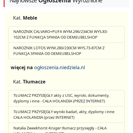
Najnowsze
Ogłoszenia
Wyróżnione
Kat.
Meble
NAROŻNIK CALVARO+PUFA WYM.296/234CM WYS.83-
102CM Z FUNKCJA SPANIA OD DEMEUBELSHOP
NAROŻNIK LOTOS WYM.280/230CM WYS.73-87CM Z
FUNKCJA SPANIA OD DEMEUBELSHOP
więcej na
ogłoszenia.niedziela.nl
Kat.
Tłumacze
TŁUMACZ PRZYSIĘGŁY akty z USC, wyroki, dokumenty,
dyplomy i inne - CAŁA HOLANDIA (PRZEZ INTERNET)
TŁUMACZ PRZYSIĘGŁY wyniki badań, akty, dyplomy i inne
CAŁA HOLANDIA (przez INTERNET)
Natalia Zweekhorst-Krüger tłumacz przysięgły - CAŁA