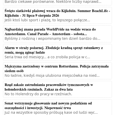
Bardzo ciekawe porównanie. Niektóre liczby naprawd...
Święto siatkówki plażowej wraca do Kijkduin. Summer BeachLife -
Kijkduin - 31 lipca-9 sierpnia 2026
Jeśli ktoś lubi sport i plażę, to lepszego połącze...
Najbardziej znana parada WorldPride na wodzie wraca do
Amsterdamu. Canal Parade - Amsterdam - sobota...
Byliśmy z rodziną i wspominamy ten dzień bardzo do...
Alarm w straży pożarnej. Złodzieje kradną sprzęt ratunkowy z
remiz, mogą zginąć ludzie
Seria trwa od miesięcy... a co zrobiła policja w c...
Mężczyzna zastrzelony w centrum Rotterdamu. Policja zatrzymała
siedem osób
No ładnie, kiedyś moja ulubiona miejscówka na nied...
Rząd zakaże zatrudniania pracowników tymczasowych w
holenderskich rzeźniach. Zakaz za dwa lata
No to Holendrzy do pracy w rzeźniach.
Senat wstrzymuje głosowanie nad nowym podatkiem od
oszczędności i inwestycji. Niepewność trwa
Już na wszystkie sposoby próbują kase od ludzi wyc...