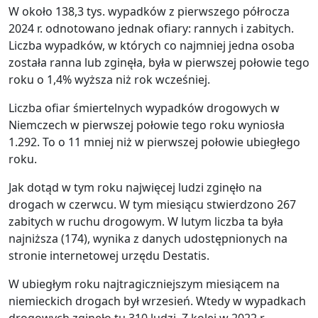
W około 138,3 tys. wypadków z pierwszego półrocza
2024 r. odnotowano jednak ofiary: rannych i zabitych.
Liczba wypadków, w których co najmniej jedna osoba
została ranna lub zginęła, była w pierwszej połowie tego
roku o 1,4% wyższa niż rok wcześniej.
Liczba ofiar śmiertelnych wypadków drogowych w
Niemczech w pierwszej połowie tego roku wyniosła
1.292. To o 11 mniej niż w pierwszej połowie ubiegłego
roku.
Jak dotąd w tym roku najwięcej ludzi zginęło na
drogach w czerwcu. W tym miesiącu stwierdzono 267
zabitych w ruchu drogowym. W lutym liczba ta była
najniższa (174), wynika z danych udostępnionych na
stronie internetowej urzędu Destatis.
W ubiegłym roku najtragiczniejszym miesiącem na
niemieckich drogach był wrzesień. Wtedy w wypadkach
drogowych zginęło tu 310 ludzi. Z kolei w 2022 r.