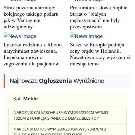
Straż pożarna alarmuje:
Prokuratura: słowa Sophie
kolejnego takiego pożaru
Straat o "białych
jak w Venray nie
mężczyznach" nie były
udźwigniemy
przestępstwem
Lekarka rodzinna z Rhoon
Susza w Europie podbija
natychmiast zawieszona.
ceny prądu w Holandii.
Inspekcja mówi o
Nawet dwa razy wyższe niż
zagrożeniu dla pacjentów
miesiąc temu
Najnowsze
Ogłoszenia
Wyróżnione
Kat.
Meble
NAROŻNIK CALVARO+PUFA WYM.296/234CM WYS.83-
102CM Z FUNKCJA SPANIA OD DEMEUBELSHOP
NAROŻNIK LOTOS WYM.280/230CM WYS.73-87CM Z
FUNKCJA SPANIA OD DEMEUBELSHOP