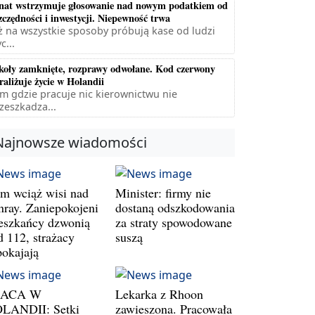
nat wstrzymuje głosowanie nad nowym podatkiem od
zczędności i inwestycji. Niepewność trwa
ż na wszystkie sposoby próbują kase od ludzi
c...
koły zamknięte, rozprawy odwołane. Kod czerwony
raliżuje życie w Holandii
m gdzie pracuje nic kierownictwu nie
zeszkadza...
Najnowsze wiadomości
m wciąż wisi nad
Minister: firmy nie
nray. Zaniepokojeni
dostaną odszkodowania
eszkańcy dzwonią
za straty spowodowane
d 112, strażacy
suszą
pokajają
RACA W
Lekarka z Rhoon
LANDII: Setki
zawieszona. Pracowała