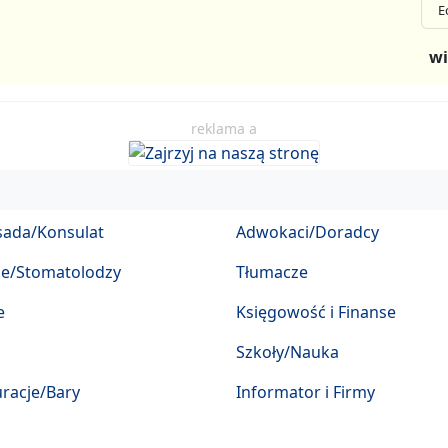
E
wi
reklama a
ada/Konsulat
Adwokaci/Doradcy
ze/Stomatolodzy
Tłumacze
e
Księgowość i Finanse
Szkoły/Nauka
racje/Bary
Informator i Firmy