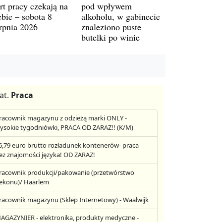
rt pracy czekają na
pod wpływem
ebie – sobota 8
alkoholu, w gabinecie
erpnia 2026
znaleziono puste
butelki po winie
at.
Praca
racownik magazynu z odzieżą marki ONLY -
ysokie tygodniówki, PRACA OD ZARAZ!! (K/M)
6,79 euro brutto rozładunek kontenerów- praca
ez znajomości języka! OD ZARAZ!
racownik produkcji/pakowanie (przetwórstwo
ekonu)/ Haarlem
racownik magazynu (Sklep Internetowy) - Waalwijk
AGAZYNIER - elektronika, produkty medyczne -