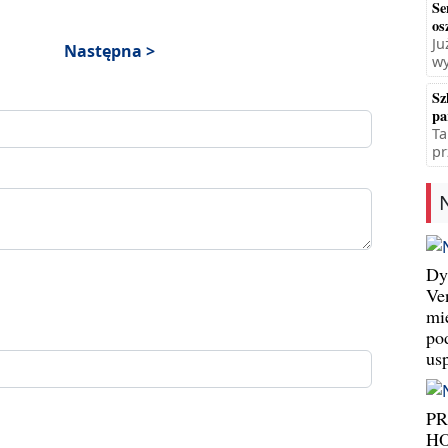
Se
os
Ju
Następna >
wy
Sz
pa
Ta
pr
Dy
Ve
mi
po
us
P
HO