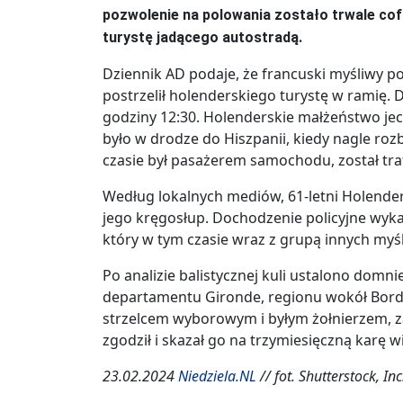
pozwolenie na polowania zostało trwale cof
turystę jadącego autostradą.
Dziennik AD podaje, że francuski myśliwy p
postrzelił holenderskiego turystę w ramię.
godziny 12:30. Holenderskie małżeństwo jec
było w drodze do Hiszpanii, kiedy nagle rozb
czasie był pasażerem samochodu, został traf
Według lokalnych mediów, 61-letni Holende
jego kręgosłup. Dochodzenie policyjne wyka
który w tym czasie wraz z grupą innych myśl
Po analizie balistycznej kuli ustalono dom
departamentu Gironde, regionu wokół Bor
strzelcem wyborowym i byłym żołnierzem, za
zgodził i skazał go na trzymiesięczną karę w
23.02.2024
Niedziela.NL
// fot. Shutterstock, Inc