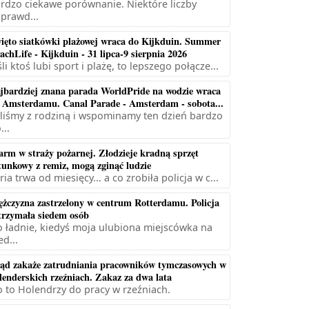
rdzo ciekawe porównanie. Niektóre liczby
prawd...
ięto siatkówki plażowej wraca do Kijkduin. Summer
achLife - Kijkduin - 31 lipca-9 sierpnia 2026
śli ktoś lubi sport i plażę, to lepszego połącze...
jbardziej znana parada WorldPride na wodzie wraca
 Amsterdamu. Canal Parade - Amsterdam - sobota...
liśmy z rodziną i wspominamy ten dzień bardzo
...
arm w straży pożarnej. Złodzieje kradną sprzęt
tunkowy z remiz, mogą zginąć ludzie
ria trwa od miesięcy... a co zrobiła policja w c...
żczyzna zastrzelony w centrum Rotterdamu. Policja
trzymała siedem osób
 ładnie, kiedyś moja ulubiona miejscówka na
ed...
ąd zakaże zatrudniania pracowników tymczasowych w
lenderskich rzeźniach. Zakaz za dwa lata
 to Holendrzy do pracy w rzeźniach.