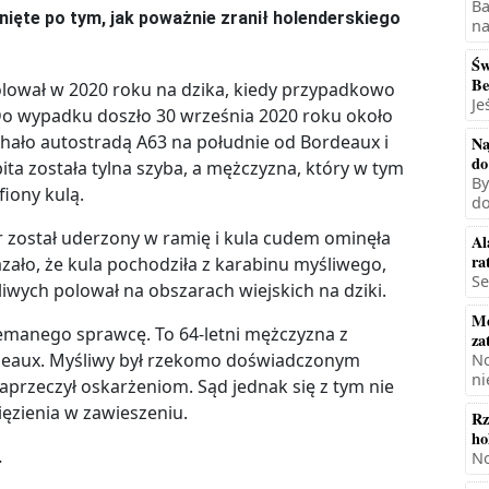
Ba
nięte po tym, jak poważnie zranił holenderskiego
na
Św
Be
olował w 2020 roku na dzika, kiedy przypadkowo
Je
 Do wypadku doszło 30 września 2020 roku około
hało autostradą A63 na południe od Bordeaux i
Na
do
ita została tylna szyba, a mężczyzna, który w tym
By
iony kulą.
do
r został uderzony w ramię i kula cudem ominęła
Al
ra
zało, że kula pochodziła z karabinu myśliwego,
Se
iwych polował na obszarach wiejskich na dziki.
Mę
niemanego sprawcę. To 64-letni mężczyzna z
za
deaux. Myśliwy był rzekomo doświadczonym
No
ni
przeczył oskarżeniom. Sąd jednak się z tym nie
ięzienia w zawieszeniu.
Rz
ho
.
No