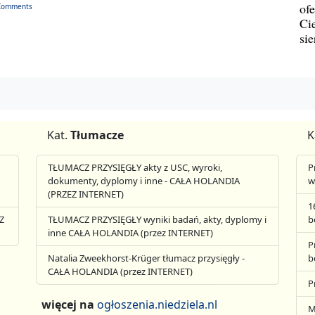
ofe
Comments
Ci
si
Kat.
Tłumacze
K
TŁUMACZ PRZYSIĘGŁY akty z USC, wyroki,
P
dokumenty, dyplomy i inne - CAŁA HOLANDIA
w
(PRZEZ INTERNET)
1
Z
TŁUMACZ PRZYSIĘGŁY wyniki badań, akty, dyplomy i
b
inne CAŁA HOLANDIA (przez INTERNET)
P
Natalia Zweekhorst-Krüger tłumacz przysięgły -
b
CAŁA HOLANDIA (przez INTERNET)
P
więcej na
ogłoszenia.niedziela.nl
M