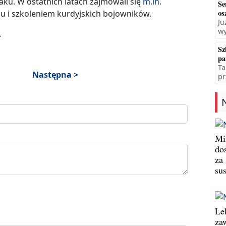
raku. W ostatnich latach zajmowali się
m.in
.
Se
os
u i szkoleniem kurdyjskich bojowników.
Ju
wy
.
Sz
pa
Ta
Następna >
pr
Min
do
za
su
Le
za