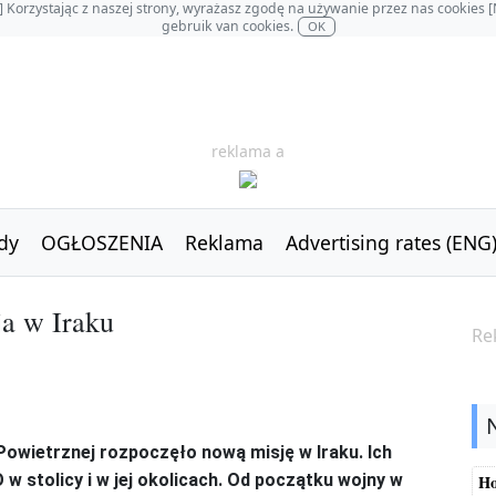
OL] Korzystając z naszej strony, wyrażasz zgodę na używanie przez nas cookie
gebruik van cookies.
OK
reklama a
dy
OGŁOSZENIA
Reklama
Advertising rates (ENG
ja w Iraku
Re
Powietrznej rozpoczęło nową misję w Iraku. Ich
 stolicy i w jej okolicach. Od początku wojny w
Ho