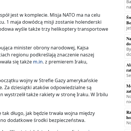
Ba
na
espół jest w komplecie. Misja NATO ma na celu
Św
u. 1 maja dowódcą misji zostanie holenderski
Be
Je
odowa wyśle także trzy helikoptery transportowe
Na
do
pująca minister obrony narodowej, Kajsa
By
ciach regionu podkreślają znaczenie naszej
do
owała się także
m.in
. z premierem Iraku,
Al
ra
Se
początku wojny w Strefie Gazy amerykańskie
Mę
. Za dziesiątki ataków odpowiedzialne są
za
 wystrzelił także rakiety w stronę Iraku. W Irbilu
No
ni
Rz
tak długo, jak będzie trwała wojna między
ho
no dodatkowe środki bezpieczeństwa.
No