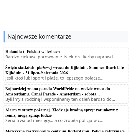
Najnowsze komentarze
Holandia (i Polska) w liczbach
Bardzo ciekawe porównanie. Niektóre liczby naprawd...
Święto siatkówki plażowej wraca do Kijkduin. Summer BeachLife -
Kijkduin - 31 lipca-9 sierpnia 2026
Jeśli ktoś lubi sport i plażę, to lepszego połącze...
Najbardziej znana parada WorldPride na wodzie wraca do
Amsterdamu. Canal Parade - Amsterdam - sobota...
Byliśmy z rodziną i wspominamy ten dzień bardzo do...
Alarm w straży pożarnej. Złodzieje kradną sprzęt ratunkowy z
remiz, mogą zginąć ludzie
Seria trwa od miesięcy... a co zrobiła policja w c...
Mężczyzna zastrzelony w centrum Rotterdamu. Policja zatrzymała