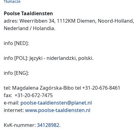
Tłumacze
Poolse Taaldiensten
adres: Weerribben 34, 1112KM Diemen, Noord-Holland,
Nederland / Holandia.
info [NED]:
info [POL]: Języki - niderlandzki, polski.
info [ENG]:
tel: Magdalena Zagórska-Bibo tel +31-20-676-8461
fax: +31-20-672-7475
e-mail:
poolse-taaldiensten@planet.nl
internet:
www.poolse-taaldiensten.nl
KvK-nummer:
34128982
.