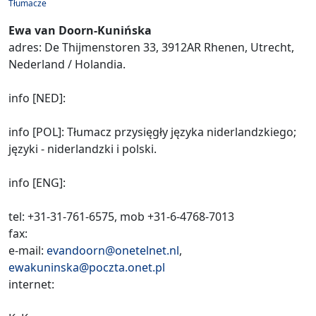
Tłumacze
Ewa van Doorn-Kunińska
adres: De Thijmenstoren 33, 3912AR Rhenen, Utrecht,
Nederland / Holandia.
info [NED]:
info [POL]: Tłumacz przysięgły języka niderlandzkiego;
języki - niderlandzki i polski.
info [ENG]:
tel: +31-31-761-6575, mob +31-6-4768-7013
fax:
e-mail:
evandoorn@onetelnet.nl
,
ewakuninska@poczta.onet.pl
internet: