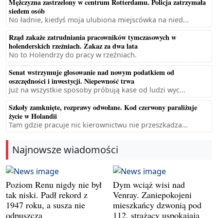
Mężczyzna zastrzelony w centrum Rotterdamu. Policja zatrzymała
siedem osób
No ładnie, kiedyś moja ulubiona miejscówka na nied...
Rząd zakaże zatrudniania pracowników tymczasowych w
holenderskich rzeźniach. Zakaz za dwa lata
No to Holendrzy do pracy w rzeźniach.
Senat wstrzymuje głosowanie nad nowym podatkiem od
oszczędności i inwestycji. Niepewność trwa
Już na wszystkie sposoby próbują kase od ludzi wyc...
Szkoły zamknięte, rozprawy odwołane. Kod czerwony paraliżuje
życie w Holandii
Tam gdzie pracuje nic kierownictwu nie przeszkadza...
Najnowsze wiadomości
Poziom Renu nigdy nie był
Dym wciąż wisi nad
tak niski. Padł rekord z
Venray. Zaniepokojeni
1947 roku, a susza nie
mieszkańcy dzwonią pod
odpuszcza
112, strażacy uspokajają