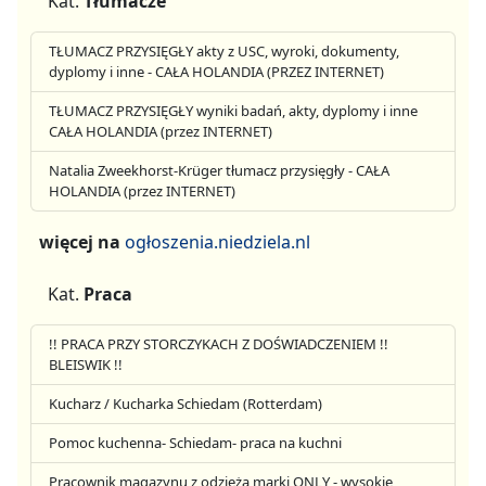
Kat.
Tłumacze
TŁUMACZ PRZYSIĘGŁY akty z USC, wyroki, dokumenty,
dyplomy i inne - CAŁA HOLANDIA (PRZEZ INTERNET)
TŁUMACZ PRZYSIĘGŁY wyniki badań, akty, dyplomy i inne
CAŁA HOLANDIA (przez INTERNET)
Natalia Zweekhorst-Krüger tłumacz przysięgły - CAŁA
HOLANDIA (przez INTERNET)
więcej na
ogłoszenia.niedziela.nl
Kat.
Praca
!! PRACA PRZY STORCZYKACH Z DOŚWIADCZENIEM !!
BLEISWIK !!
Kucharz / Kucharka Schiedam (Rotterdam)
Pomoc kuchenna- Schiedam- praca na kuchni
Pracownik magazynu z odzieżą marki ONLY - wysokie