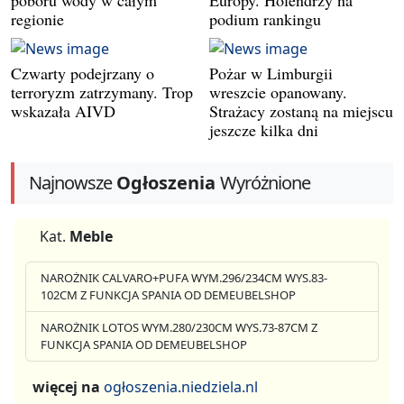
poboru wody w całym
Europy. Holendrzy na
regionie
podium rankingu
Czwarty podejrzany o
Pożar w Limburgii
terroryzm zatrzymany. Trop
wreszcie opanowany.
wskazała AIVD
Strażacy zostaną na miejscu
jeszcze kilka dni
Najnowsze
Ogłoszenia
Wyróżnione
Kat.
Meble
NAROŻNIK CALVARO+PUFA WYM.296/234CM WYS.83-
102CM Z FUNKCJA SPANIA OD DEMEUBELSHOP
NAROŻNIK LOTOS WYM.280/230CM WYS.73-87CM Z
FUNKCJA SPANIA OD DEMEUBELSHOP
więcej na
ogłoszenia.niedziela.nl