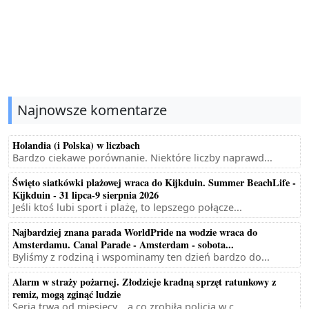
Najnowsze komentarze
Holandia (i Polska) w liczbach
Bardzo ciekawe porównanie. Niektóre liczby naprawd...
Święto siatkówki plażowej wraca do Kijkduin. Summer BeachLife -
Kijkduin - 31 lipca-9 sierpnia 2026
Jeśli ktoś lubi sport i plażę, to lepszego połącze...
Najbardziej znana parada WorldPride na wodzie wraca do
Amsterdamu. Canal Parade - Amsterdam - sobota...
Byliśmy z rodziną i wspominamy ten dzień bardzo do...
Alarm w straży pożarnej. Złodzieje kradną sprzęt ratunkowy z
remiz, mogą zginąć ludzie
Seria trwa od miesięcy... a co zrobiła policja w c...