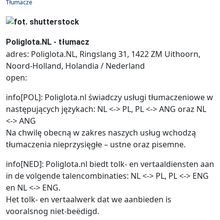
Tłumacze
Poliglota.NL - tłumacz
adres: Poliglota.NL, Ringslang 31, 1422 ZM Uithoorn,
Noord-Holland, Holandia / Nederland
open:
info[POL]: Poliglota.nl świadczy usługi tłumaczeniowe w
następujących językach: NL <-> PL, PL <-> ANG oraz NL
<-> ANG
Na chwilę obecną w zakres naszych usług wchodzą
tłumaczenia nieprzysięgłe – ustne oraz pisemne.
info[NED]: Poliglota.nl biedt tolk- en vertaaldiensten aan
in de volgende talencombinaties: NL <-> PL, PL <-> ENG
en NL <-> ENG.
Het tolk- en vertaalwerk dat we aanbieden is
vooralsnog niet-beëdigd.