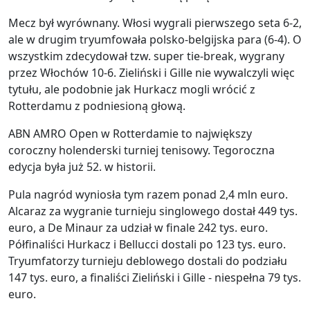
Mecz był wyrównany. Włosi wygrali pierwszego seta 6-2,
ale w drugim tryumfowała polsko-belgijska para (6-4). O
wszystkim zdecydował tzw. super tie-break, wygrany
przez Włochów 10-6. Zieliński i Gille nie wywalczyli więc
tytułu, ale podobnie jak Hurkacz mogli wrócić z
Rotterdamu z podniesioną głową.
ABN AMRO Open w Rotterdamie to największy
coroczny holenderski turniej tenisowy. Tegoroczna
edycja była już 52. w historii.
Pula nagród wyniosła tym razem ponad 2,4 mln euro.
Alcaraz za wygranie turnieju singlowego dostał 449 tys.
euro, a De Minaur za udział w finale 242 tys. euro.
Półfinaliści Hurkacz i Bellucci dostali po 123 tys. euro.
Tryumfatorzy turnieju deblowego dostali do podziału
147 tys. euro, a finaliści Zieliński i Gille - niespełna 79 tys.
euro.