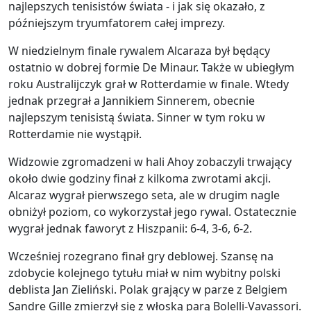
najlepszych tenisistów świata - i jak się okazało, z
późniejszym tryumfatorem całej imprezy.
W niedzielnym finale rywalem Alcaraza był będący
ostatnio w dobrej formie De Minaur. Także w ubiegłym
roku Australijczyk grał w Rotterdamie w finale. Wtedy
jednak przegrał a Jannikiem Sinnerem, obecnie
najlepszym tenisistą świata. Sinner w tym roku w
Rotterdamie nie wystąpił.
Widzowie zgromadzeni w hali Ahoy zobaczyli trwający
około dwie godziny finał z kilkoma zwrotami akcji.
Alcaraz wygrał pierwszego seta, ale w drugim nagle
obniżył poziom, co wykorzystał jego rywal. Ostatecznie
wygrał jednak faworyt z Hiszpanii: 6-4, 3-6, 6-2.
Wcześniej rozegrano finał gry deblowej. Szansę na
zdobycie kolejnego tytułu miał w nim wybitny polski
deblista Jan Zieliński. Polak grający w parze z Belgiem
Sandre Gille zmierzył się z włoską parą Bolelli-Vavassori.