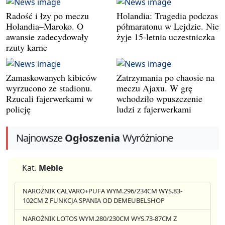
Radość i łzy po meczu
Holandia: Tragedia podczas
Holandia–Maroko. O
półmaratonu w Lejdzie. Nie
awansie zadecydowały
żyje 15-letnia uczestniczka
rzuty karne
Zamaskowanych kibiców
Zatrzymania po chaosie na
wyrzucono ze stadionu.
meczu Ajaxu. W grę
Rzucali fajerwerkami w
wchodziło wpuszczenie
policję
ludzi z fajerwerkami
Najnowsze
Ogłoszenia
Wyróżnione
Kat.
Meble
NAROŻNIK CALVARO+PUFA WYM.296/234CM WYS.83-
102CM Z FUNKCJA SPANIA OD DEMEUBELSHOP
NAROŻNIK LOTOS WYM.280/230CM WYS.73-87CM Z