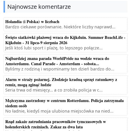
Najnowsze komentarze
Holandia (i Polska) w liczbach
Bardzo ciekawe porównanie. Niektóre liczby naprawd...
Święto siatkówki plażowej wraca do Kijkduin. Summer BeachLife -
Kijkduin - 31 lipca-9 sierpnia 2026
Jeśli ktoś lubi sport i plażę, to lepszego połącze...
Najbardziej znana parada WorldPride na wodzie wraca do
Amsterdamu. Canal Parade - Amsterdam - sobota...
Byliśmy z rodziną i wspominamy ten dzień bardzo do...
Alarm w straży pożarnej. Złodzieje kradną sprzęt ratunkowy z
remiz, mogą zginąć ludzie
Seria trwa od miesięcy... a co zrobiła policja w c...
Mężczyzna zastrzelony w centrum Rotterdamu. Policja zatrzymała
siedem osób
No ładnie, kiedyś moja ulubiona miejscówka na nied...
Rząd zakaże zatrudniania pracowników tymczasowych w
holenderskich rzeźniach. Zakaz za dwa lata