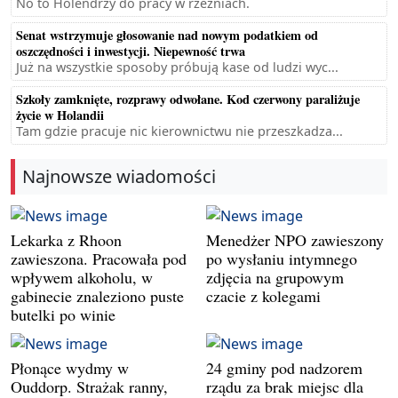
No to Holendrzy do pracy w rzeźniach.
Senat wstrzymuje głosowanie nad nowym podatkiem od
oszczędności i inwestycji. Niepewność trwa
Już na wszystkie sposoby próbują kase od ludzi wyc...
Szkoły zamknięte, rozprawy odwołane. Kod czerwony paraliżuje
życie w Holandii
Tam gdzie pracuje nic kierownictwu nie przeszkadza...
Najnowsze wiadomości
Lekarka z Rhoon
Menedżer NPO zawieszony
zawieszona. Pracowała pod
po wysłaniu intymnego
wpływem alkoholu, w
zdjęcia na grupowym
gabinecie znaleziono puste
czacie z kolegami
butelki po winie
Płonące wydmy w
24 gminy pod nadzorem
Ouddorp. Strażak ranny,
rządu za brak miejsc dla