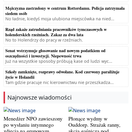
Mężczyzna zastrzelony w centrum Rotterdamu. Policja zatrzymała
siedem osób
No ładnie, kiedyś moja ulubiona miejscówka na nied...
Rząd zakaże zatrudniania pracowników tymczasowych w
holenderskich rzeźniach. Zakaz za dwa lata
No to Holendrzy do pracy w rzeźniach.
Senat wstrzymuje głosowanie nad nowym podatkiem od
oszczędności i inwestycji. Niepewność trwa
Już na wszystkie sposoby próbują kase od ludzi wyc...
Szkoły zamknięte, rozprawy odwołane. Kod czerwony paraliżuje
życie w Holandii
Tam gdzie pracuje nic kierownictwu nie przeszkadza...
Najnowsze wiadomości
Menedżer NPO zawieszony
Płonące wydmy w
po wysłaniu intymnego
Ouddorp. Strażak ranny,
zdjęcia na grupowym
akcja gaśnicza pod