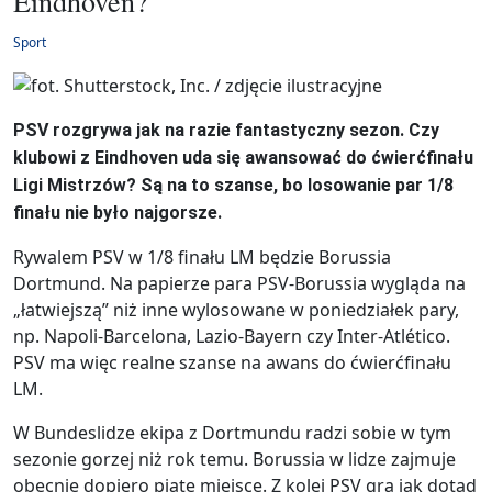
Eindhoven?
Sport
PSV rozgrywa jak na razie fantastyczny sezon. Czy
klubowi z Eindhoven uda się awansować do ćwierćfinału
Ligi Mistrzów? Są na to szanse, bo losowanie par 1/8
finału nie było najgorsze.
Rywalem PSV w 1/8 finału LM będzie Borussia
Dortmund. Na papierze para PSV-Borussia wygląda na
„łatwiejszą” niż inne wylosowane w poniedziałek pary,
np. Napoli-Barcelona, Lazio-Bayern czy Inter-Atlético.
PSV ma więc realne szanse na awans do ćwierćfinału
LM.
W Bundeslidze ekipa z Dortmundu radzi sobie w tym
sezonie gorzej niż rok temu. Borussia w lidze zajmuje
obecnie dopiero piąte miejsce. Z kolei PSV gra jak dotąd