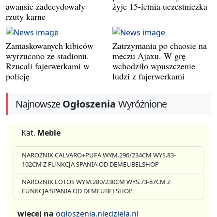
awansie zadecydowały
żyje 15-letnia uczestniczka
rzuty karne
Zamaskowanych kibiców
Zatrzymania po chaosie na
wyrzucono ze stadionu.
meczu Ajaxu. W grę
Rzucali fajerwerkami w
wchodziło wpuszczenie
policję
ludzi z fajerwerkami
Najnowsze
Ogłoszenia
Wyróżnione
Kat.
Meble
NAROŻNIK CALVARO+PUFA WYM.296/234CM WYS.83-
102CM Z FUNKCJA SPANIA OD DEMEUBELSHOP
NAROŻNIK LOTOS WYM.280/230CM WYS.73-87CM Z
FUNKCJA SPANIA OD DEMEUBELSHOP
więcej na
ogłoszenia.niedziela.nl