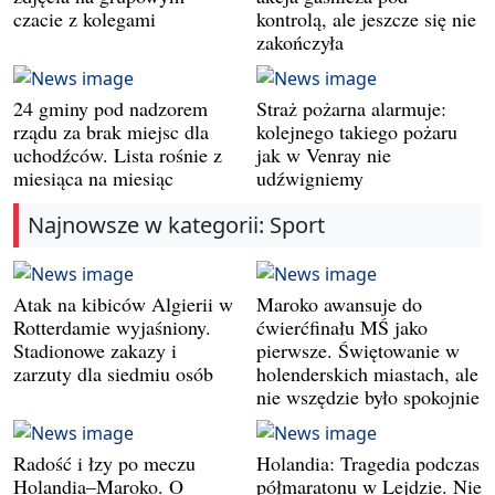
czacie z kolegami
kontrolą, ale jeszcze się nie
zakończyła
24 gminy pod nadzorem
Straż pożarna alarmuje:
rządu za brak miejsc dla
kolejnego takiego pożaru
uchodźców. Lista rośnie z
jak w Venray nie
miesiąca na miesiąc
udźwigniemy
Najnowsze w kategorii: Sport
Atak na kibiców Algierii w
Maroko awansuje do
Rotterdamie wyjaśniony.
ćwierćfinału MŚ jako
Stadionowe zakazy i
pierwsze. Świętowanie w
zarzuty dla siedmiu osób
holenderskich miastach, ale
nie wszędzie było spokojnie
Radość i łzy po meczu
Holandia: Tragedia podczas
Holandia–Maroko. O
półmaratonu w Lejdzie. Nie