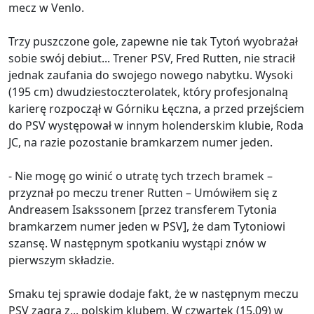
mecz w Venlo.
Trzy puszczone gole, zapewne nie tak Tytoń wyobrażał
sobie swój debiut... Trener PSV, Fred Rutten, nie stracił
jednak zaufania do swojego nowego nabytku. Wysoki
(195 cm) dwudziestoczterolatek, który profesjonalną
karierę rozpoczął w Górniku Łęczna, a przed przejściem
do PSV występował w innym holenderskim klubie, Roda
JC, na razie pozostanie bramkarzem numer jeden.
- Nie mogę go winić o utratę tych trzech bramek –
przyznał po meczu trener Rutten – Umówiłem się z
Andreasem Isakssonem [przez transferem Tytonia
bramkarzem numer jeden w PSV], że dam Tytoniowi
szansę. W następnym spotkaniu wystąpi znów w
pierwszym składzie.
Smaku tej sprawie dodaje fakt, że w następnym meczu
PSV zagra z... polskim klubem. W czwartek (15.09) w