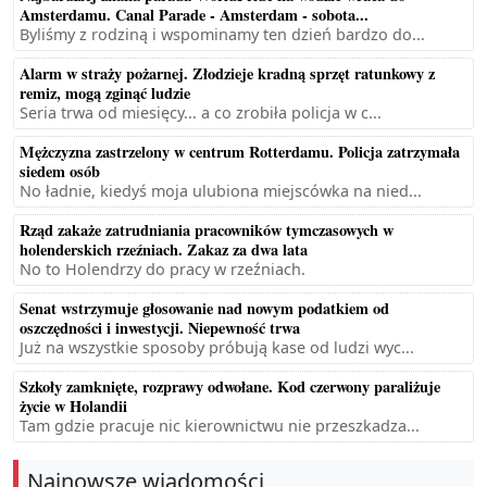
Amsterdamu. Canal Parade - Amsterdam - sobota...
Byliśmy z rodziną i wspominamy ten dzień bardzo do...
Alarm w straży pożarnej. Złodzieje kradną sprzęt ratunkowy z
remiz, mogą zginąć ludzie
Seria trwa od miesięcy... a co zrobiła policja w c...
Mężczyzna zastrzelony w centrum Rotterdamu. Policja zatrzymała
siedem osób
No ładnie, kiedyś moja ulubiona miejscówka na nied...
Rząd zakaże zatrudniania pracowników tymczasowych w
holenderskich rzeźniach. Zakaz za dwa lata
No to Holendrzy do pracy w rzeźniach.
Senat wstrzymuje głosowanie nad nowym podatkiem od
oszczędności i inwestycji. Niepewność trwa
Już na wszystkie sposoby próbują kase od ludzi wyc...
Szkoły zamknięte, rozprawy odwołane. Kod czerwony paraliżuje
życie w Holandii
Tam gdzie pracuje nic kierownictwu nie przeszkadza...
Najnowsze wiadomości