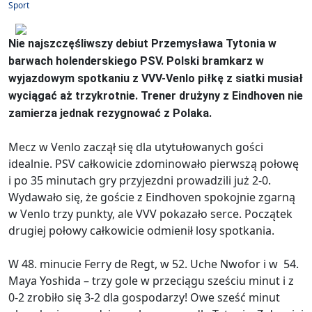
Sport
Nie najszczęśliwszy debiut Przemysława Tytonia w
barwach holenderskiego PSV. Polski bramkarz w
wyjazdowym spotkaniu z VVV-Venlo piłkę z siatki musiał
wyciągać aż trzykrotnie. Trener drużyny z Eindhoven nie
zamierza jednak rezygnować z Polaka.
Mecz w Venlo zaczął się dla utytułowanych gości
idealnie. PSV całkowicie zdominowało pierwszą połowę
i po 35 minutach gry przyjezdni prowadzili już 2-0.
Wydawało się, że goście z Eindhoven spokojnie zgarną
w Venlo trzy punkty, ale VVV pokazało serce. Początek
drugiej połowy całkowicie odmienił losy spotkania.
W 48. minucie Ferry de Regt, w 52. Uche Nwofor i w 54.
Maya Yoshida – trzy gole w przeciągu sześciu minut i z
0-2 zrobiło się 3-2 dla gospodarzy! Owe sześć minut