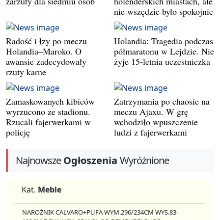
zarzuty dla siedmiu osób
holenderskich miastach, ale
nie wszędzie było spokojnie
Radość i łzy po meczu
Holandia: Tragedia podczas
Holandia–Maroko. O
półmaratonu w Lejdzie. Nie
awansie zadecydowały
żyje 15-letnia uczestniczka
rzuty karne
Zamaskowanych kibiców
Zatrzymania po chaosie na
wyrzucono ze stadionu.
meczu Ajaxu. W grę
Rzucali fajerwerkami w
wchodziło wpuszczenie
policję
ludzi z fajerwerkami
Najnowsze
Ogłoszenia
Wyróżnione
Kat.
Meble
NAROŻNIK CALVARO+PUFA WYM.296/234CM WYS.83-