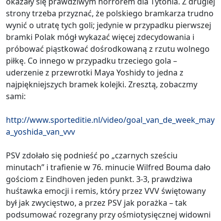
okazały się prawdziwym horrorem dla Tytonia. Z drugiej
strony trzeba przyznać, że polskiego bramkarza trudno
wynić o utratę tych goli; jedynie w przypadku pierwszej
bramki Polak mógł wykazać więcej zdecydowania i
próbować piąstkować dośrodkowaną z rzutu wolnego
piłkę. Co innego w przypadku trzeciego gola –
uderzenie z przewrotki Maya Yoshidy to jedna z
najpiękniejszych bramek kolejki. Zresztą, zobaczmy
sami:
http://www.sporteditie.nl/video/goal_van_de_week_may
a_yoshida_van_vvv
PSV zdołało się podnieść po „czarnych sześciu
minutach” i trafienie w 76. minucie Wilfred Bouma dało
gościom z Eindhoven jeden punkt. 3-3, prawdziwa
huśtawka emocji i remis, który przez VVV świętowany
był jak zwycięstwo, a przez PSV jak porażka – tak
podsumować rozegrany przy ośmiotysięcznej widowni