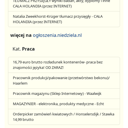
TŁUMACZ PRZYSIĘGŁY wyniki badań, akty, dyplomy i inne
CAŁA HOLANDIA (przez INTERNET)
Natalia Zweekhorst-Krüger tłumacz przysięgły - CAŁA
HOLANDIA (przez INTERNET)
więcej na
ogłoszenia.niedziela.nl
Kat.
Praca
16,79 euro brutto rozładunek kontenerów- praca bez
znajomości języka! OD ZARAZ!
Pracownik produkcji/pakowanie (przetwórstwo bekonu)/
Haarlem
Pracownik magazynu (Sklep Internetowy) - Waalwijk
MAGAZYNIER - elektronika, produkty medyczne - Echt
Orderpicker zamówień kwiatowych / Honselersdijk / Stawka
14,99 brutto