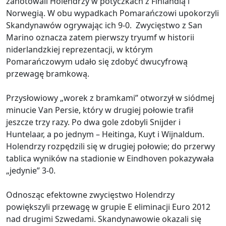
zanotowali Holendrzy w potyczkach z Finlandią i
Norwegią. W obu wypadkach Pomarańczowi upokorzyli
Skandynawów ogrywając ich 9-0. Zwycięstwo z San
Marino oznacza zatem pierwszy tryumf w historii
niderlandzkiej reprezentacji, w którym
Pomarańczowym udało się zdobyć dwucyfrową
przewagę bramkową.
Przysłowiowy „worek z bramkami” otworzył w siódmej
minucie Van Persie, który w drugiej połowie trafił
jeszcze trzy razy. Po dwa gole zdobyli Snijder i
Huntelaar, a po jednym – Heitinga, Kuyt i Wijnaldum.
Holendrzy rozpędzili się w drugiej połowie; do przerwy
tablica wyników na stadionie w Eindhoven pokazywała
„jedynie” 3-0.
Odnosząc efektowne zwycięstwo Holendrzy
powiększyli przewagę w grupie E eliminacji Euro 2012
nad drugimi Szwedami. Skandynawowie okazali się