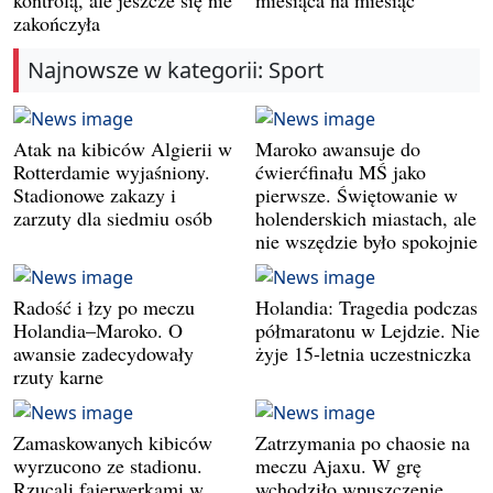
kontrolą, ale jeszcze się nie
miesiąca na miesiąc
zakończyła
Najnowsze w kategorii: Sport
Atak na kibiców Algierii w
Maroko awansuje do
Rotterdamie wyjaśniony.
ćwierćfinału MŚ jako
Stadionowe zakazy i
pierwsze. Świętowanie w
zarzuty dla siedmiu osób
holenderskich miastach, ale
nie wszędzie było spokojnie
Radość i łzy po meczu
Holandia: Tragedia podczas
Holandia–Maroko. O
półmaratonu w Lejdzie. Nie
awansie zadecydowały
żyje 15-letnia uczestniczka
rzuty karne
Zamaskowanych kibiców
Zatrzymania po chaosie na
wyrzucono ze stadionu.
meczu Ajaxu. W grę
Rzucali fajerwerkami w
wchodziło wpuszczenie