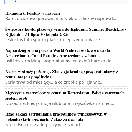
Holandia (i Polska) w liczbach
Bardzo ciekawe porównanie. Niektóre liczby naprawd...
Święto siatkówki plażowej wraca do Kijkduin. Summer BeachLife -
Kijkduin - 31 lipca-9 sierpnia 2026
Jeśli ktoś lubi sport i plażę, to lepszego połącze...
Najbardziej znana parada WorldPride na wodzie wraca do
Amsterdamu. Canal Parade - Amsterdam - sobota...
Byliśmy z rodziną i wspominamy ten dzień bardzo do...
Alarm w straży pożarnej. Złodzieje kradną sprzęt ratunkowy z
remiz, mogą zginąć ludzie
Seria trwa od miesięcy... a co zrobiła policja w c...
Mężczyzna zastrzelony w centrum Rotterdamu. Policja zatrzymała
siedem osób
No ładnie, kiedyś moja ulubiona miejscówka na nied...
Rząd zakaże zatrudniania pracowników tymczasowych w
holenderskich rzeźniach. Zakaz za dwa lata
No to Holendrzy do pracy w rzeźniach.