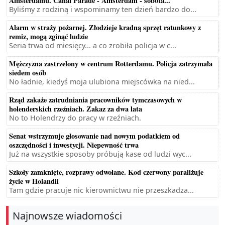
Amsterdamu. Canal Parade - Amsterdam - sobota...
Byliśmy z rodziną i wspominamy ten dzień bardzo do...
Alarm w straży pożarnej. Złodzieje kradną sprzęt ratunkowy z
remiz, mogą zginąć ludzie
Seria trwa od miesięcy... a co zrobiła policja w c...
Mężczyzna zastrzelony w centrum Rotterdamu. Policja zatrzymała
siedem osób
No ładnie, kiedyś moja ulubiona miejscówka na nied...
Rząd zakaże zatrudniania pracowników tymczasowych w
holenderskich rzeźniach. Zakaz za dwa lata
No to Holendrzy do pracy w rzeźniach.
Senat wstrzymuje głosowanie nad nowym podatkiem od
oszczędności i inwestycji. Niepewność trwa
Już na wszystkie sposoby próbują kase od ludzi wyc...
Szkoły zamknięte, rozprawy odwołane. Kod czerwony paraliżuje
życie w Holandii
Tam gdzie pracuje nic kierownictwu nie przeszkadza...
Najnowsze wiadomości