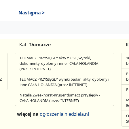
Następna >
Kat.
Tłumacze
K
TŁUMACZ PRZYSIĘGŁY akty z USC, wyroki,
1
dokumenty, dyplomy i inne - CAŁA HOLANDIA
b
(PRZEZ INTERNET)
P
Z
TŁUMACZ PRZYSIĘGŁY wyniki badań, akty, dyplomy i
b
inne CAŁA HOLANDIA (przez INTERNET)
P
Natalia Zweekhorst-Krüger tłumacz przysięgły -
M
CAŁA HOLANDIA (przez INTERNET)
E
więcej na
ogłoszenia.niedziela.nl
O
S