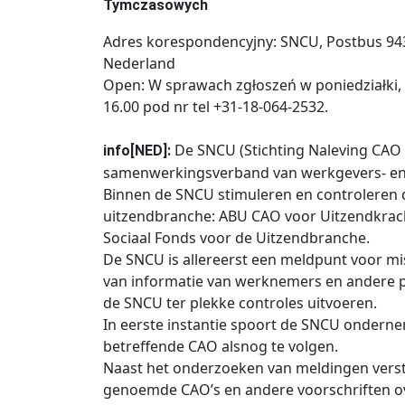
Tymczasowych
Adres korespondencyjny: SNCU, Postbus 943
Nederland
Open: W sprawach zgłoszeń w poniedziałki, 
16.00 pod nr tel +31-18-064-2532.
De SNCU (Stichting Naleving CAO 
info[NED]:
samenwerkingsverband van werkgevers- en 
Binnen de SNCU stimuleren en controleren d
uitzendbranche: ABU CAO voor Uitzendkrac
Sociaal Fonds voor de Uitzendbranche.
De SNCU is allereerst een meldpunt voor m
van informatie van werknemers en andere p
de SNCU ter plekke controles uitvoeren.
In eerste instantie spoort de SNCU onderne
betreffende CAO alsnog te volgen.
Naast het onderzoeken van meldingen vers
genoemde CAO’s en andere voorschriften o