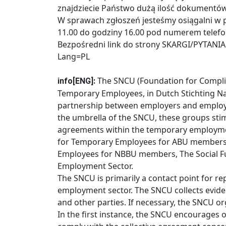
znajdziecie Państwo dużą ilość dokumentów
W sprawach zgłoszeń jesteśmy osiągalni w p
11.00 do godziny 16.00 pod numerem telefo
Bezpośredni link do strony SKARGI/PYTANIA:
Lang=PL
The SNCU (Foundation for Complia
info[ENG]:
Temporary Employees, in Dutch Stichting Na
partnership between employers and employe
the umbrella of the SNCU, these groups sti
agreements within the temporary employmen
for Temporary Employees for ABU members,
Employees for NBBU members, The Social Fu
Employment Sector.
The SNCU is primarily a contact point for r
employment sector. The SNCU collects evid
and other parties. If necessary, the SNCU or
In the first instance, the SNCU encourages o