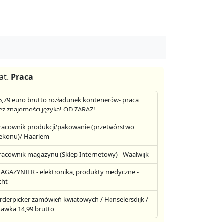
at.
Praca
6,79 euro brutto rozładunek kontenerów- praca
ez znajomości języka! OD ZARAZ!
racownik produkcji/pakowanie (przetwórstwo
ekonu)/ Haarlem
racownik magazynu (Sklep Internetowy) - Waalwijk
AGAZYNIER - elektronika, produkty medyczne -
cht
rderpicker zamówień kwiatowych / Honselersdijk /
tawka 14,99 brutto