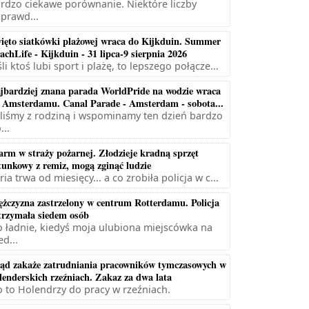
rdzo ciekawe porównanie. Niektóre liczby
prawd...
ięto siatkówki plażowej wraca do Kijkduin. Summer
achLife - Kijkduin - 31 lipca-9 sierpnia 2026
śli ktoś lubi sport i plażę, to lepszego połącze...
jbardziej znana parada WorldPride na wodzie wraca
 Amsterdamu. Canal Parade - Amsterdam - sobota...
liśmy z rodziną i wspominamy ten dzień bardzo
...
arm w straży pożarnej. Złodzieje kradną sprzęt
tunkowy z remiz, mogą zginąć ludzie
ria trwa od miesięcy... a co zrobiła policja w c...
żczyzna zastrzelony w centrum Rotterdamu. Policja
trzymała siedem osób
 ładnie, kiedyś moja ulubiona miejscówka na
ed...
ąd zakaże zatrudniania pracowników tymczasowych w
lenderskich rzeźniach. Zakaz za dwa lata
 to Holendrzy do pracy w rzeźniach.