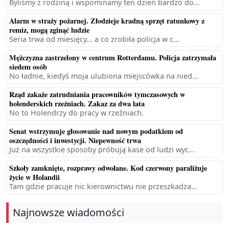
Byliśmy z rodziną i wspominamy ten dzień bardzo do...
Alarm w straży pożarnej. Złodzieje kradną sprzęt ratunkowy z
remiz, mogą zginąć ludzie
Seria trwa od miesięcy... a co zrobiła policja w c...
Mężczyzna zastrzelony w centrum Rotterdamu. Policja zatrzymała
siedem osób
No ładnie, kiedyś moja ulubiona miejscówka na nied...
Rząd zakaże zatrudniania pracowników tymczasowych w
holenderskich rzeźniach. Zakaz za dwa lata
No to Holendrzy do pracy w rzeźniach.
Senat wstrzymuje głosowanie nad nowym podatkiem od
oszczędności i inwestycji. Niepewność trwa
Już na wszystkie sposoby próbują kase od ludzi wyc...
Szkoły zamknięte, rozprawy odwołane. Kod czerwony paraliżuje
życie w Holandii
Tam gdzie pracuje nic kierownictwu nie przeszkadza...
Najnowsze wiadomości