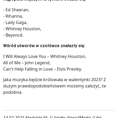
- Ed Sheeran,
- Rihanna,
- Lady Gaga,
- Whitney Houston,
- Beyoncé.
Wśród utworów w czołówce znalazły się:
I Will Always Love You – Whitney Houston,
All of Me – John Legend,
Can't Help Falling in Love – Elvis Presley.
Jaka muzyka będzie królowała w walentynki 2023? Z
dużym prawdopodobieństwem możemy założyć, że
podobna.
14.02.2023 Niedziela.NL // źródło: News4Media // fot.