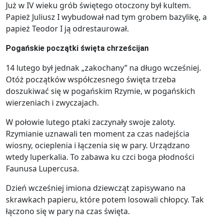
Już w IV wieku grób świętego otoczony był kultem.
Papież Juliusz I wybudował nad tym grobem bazylikę, a
papież Teodor I ją odrestaurował.
Pogańskie początki święta chrześcijan
14 lutego był jednak „zakochany” na długo wcześniej.
Otóż początków współczesnego święta trzeba
doszukiwać się w pogańskim Rzymie, w pogańskich
wierzeniach i zwyczajach.
W połowie lutego ptaki zaczynały swoje zaloty.
Rzymianie uznawali ten moment za czas nadejścia
wiosny, ocieplenia i łączenia się w pary. Urządzano
wtedy luperkalia. To zabawa ku czci boga płodności
Faunusa Lupercusa.
Dzień wcześniej imiona dziewcząt zapisywano na
skrawkach papieru, które potem losowali chłopcy. Tak
łączono się w pary na czas święta.