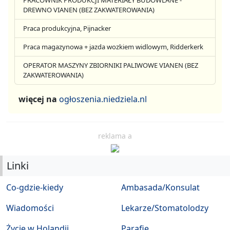
PRACOWNIK PRODUKCJI MATERIAŁY BUDOWLANE -
DREWNO VIANEN (BEZ ZAKWATEROWANIA)
Praca produkcyjna, Pijnacker
Praca magazynowa + jazda wozkiem widlowym, Ridderkerk
OPERATOR MASZYNY ZBIORNIKI PALIWOWE VIANEN (BEZ
ZAKWATEROWANIA)
więcej na
ogłoszenia.niedziela.nl
reklama a
Linki
Co-gdzie-kiedy
Ambasada/Konsulat
Wiadomości
Lekarze/Stomatolodzy
Życie w Holandii
Parafie