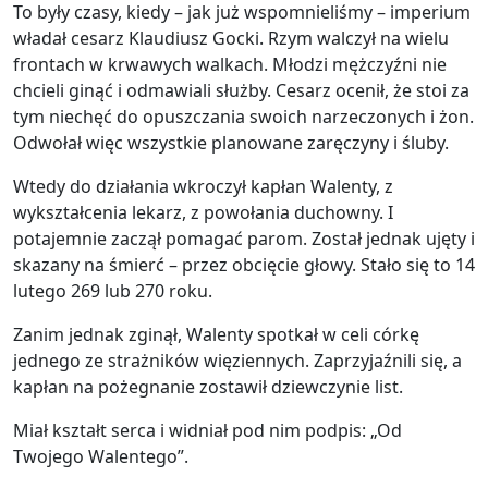
To były czasy, kiedy – jak już wspomnieliśmy – imperium
władał cesarz Klaudiusz Gocki. Rzym walczył na wielu
frontach w krwawych walkach. Młodzi mężczyźni nie
chcieli ginąć i odmawiali służby. Cesarz ocenił, że stoi za
tym niechęć do opuszczania swoich narzeczonych i żon.
Odwołał więc wszystkie planowane zaręczyny i śluby.
Wtedy do działania wkroczył kapłan Walenty, z
wykształcenia lekarz, z powołania duchowny. I
potajemnie zaczął pomagać parom. Został jednak ujęty i
skazany na śmierć – przez obcięcie głowy. Stało się to 14
lutego 269 lub 270 roku.
Zanim jednak zginął, Walenty spotkał w celi córkę
jednego ze strażników więziennych. Zaprzyjaźnili się, a
kapłan na pożegnanie zostawił dziewczynie list.
Miał kształt serca i widniał pod nim podpis: „Od
Twojego Walentego”.