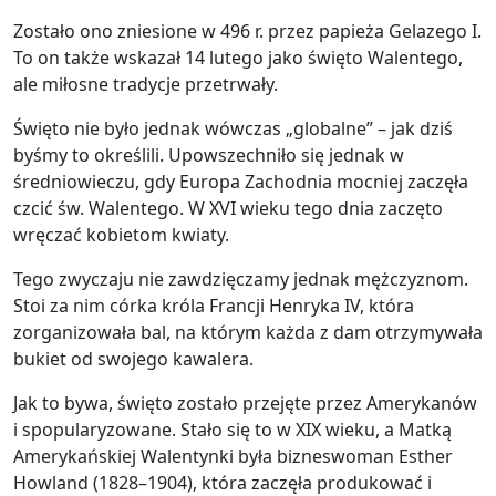
Zostało ono zniesione w 496 r. przez papieża Gelazego I.
To on także wskazał 14 lutego jako święto Walentego,
ale miłosne tradycje przetrwały.
Święto nie było jednak wówczas „globalne” – jak dziś
byśmy to określili. Upowszechniło się jednak w
średniowieczu, gdy Europa Zachodnia mocniej zaczęła
czcić św. Walentego. W XVI wieku tego dnia zaczęto
wręczać kobietom kwiaty.
Tego zwyczaju nie zawdzięczamy jednak mężczyznom.
Stoi za nim córka króla Francji Henryka IV, która
zorganizowała bal, na którym każda z dam otrzymywała
bukiet od swojego kawalera.
Jak to bywa, święto zostało przejęte przez Amerykanów
i spopularyzowane. Stało się to w XIX wieku, a Matką
Amerykańskiej Walentynki była bizneswoman Esther
Howland (1828–1904), która zaczęła produkować i