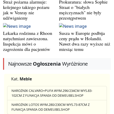
Straż pożarna alarmuje:
Prokuratura: słowa Sophie
kolejnego takiego pożaru
Straat o "białych
jak w Venray nie
mężczyznach" nie były
udźwigniemy
przestępstwem
Lekarka rodzinna z Rhoon
Susza w Europie podbija
natychmiast zawieszona.
ceny prądu w Holandii.
Inspekcja mówi o
Nawet dwa razy wyższe niż
zagrożeniu dla pacjentów
miesiąc temu
Najnowsze
Ogłoszenia
Wyróżnione
Kat.
Meble
NAROŻNIK CALVARO+PUFA WYM.296/234CM WYS.83-
102CM Z FUNKCJA SPANIA OD DEMEUBELSHOP
NAROŻNIK LOTOS WYM.280/230CM WYS.73-87CM Z
FUNKCJA SPANIA OD DEMEUBELSHOP