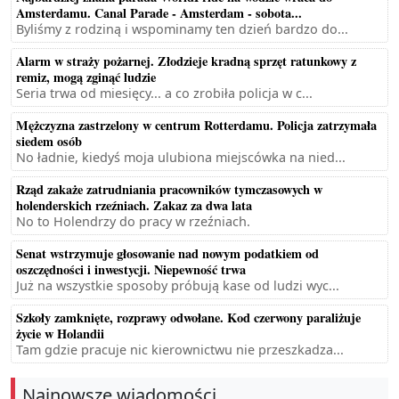
Amsterdamu. Canal Parade - Amsterdam - sobota...
Byliśmy z rodziną i wspominamy ten dzień bardzo do...
Alarm w straży pożarnej. Złodzieje kradną sprzęt ratunkowy z
remiz, mogą zginąć ludzie
Seria trwa od miesięcy... a co zrobiła policja w c...
Mężczyzna zastrzelony w centrum Rotterdamu. Policja zatrzymała
siedem osób
No ładnie, kiedyś moja ulubiona miejscówka na nied...
Rząd zakaże zatrudniania pracowników tymczasowych w
holenderskich rzeźniach. Zakaz za dwa lata
No to Holendrzy do pracy w rzeźniach.
Senat wstrzymuje głosowanie nad nowym podatkiem od
oszczędności i inwestycji. Niepewność trwa
Już na wszystkie sposoby próbują kase od ludzi wyc...
Szkoły zamknięte, rozprawy odwołane. Kod czerwony paraliżuje
życie w Holandii
Tam gdzie pracuje nic kierownictwu nie przeszkadza...
Najnowsze wiadomości