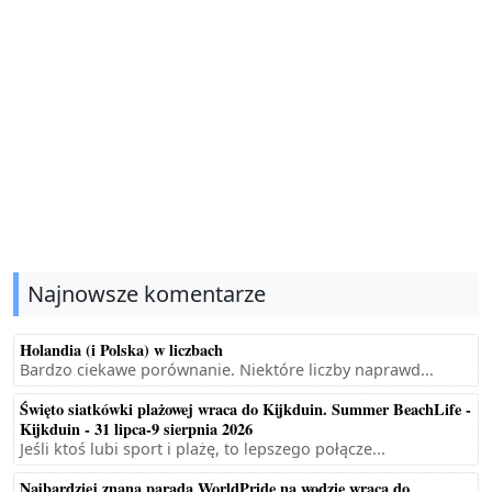
Najnowsze komentarze
Holandia (i Polska) w liczbach
Bardzo ciekawe porównanie. Niektóre liczby naprawd...
Święto siatkówki plażowej wraca do Kijkduin. Summer BeachLife -
Kijkduin - 31 lipca-9 sierpnia 2026
Jeśli ktoś lubi sport i plażę, to lepszego połącze...
Najbardziej znana parada WorldPride na wodzie wraca do