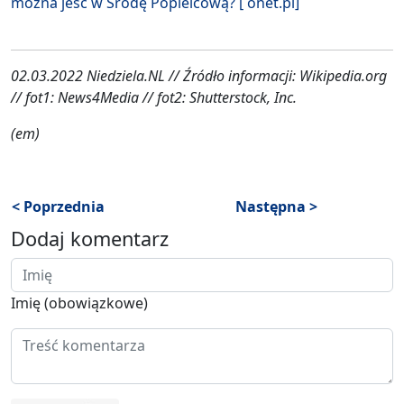
można jeść w Środę Popielcową? [ onet.pl]
02.03.2022 Niedziela.NL // Źródło informacji: Wikipedia.org
// fot1: News4Media // fot2: Shutterstock, Inc.
(em)
< Poprzednia
Następna >
Dodaj komentarz
Imię (obowiązkowe)