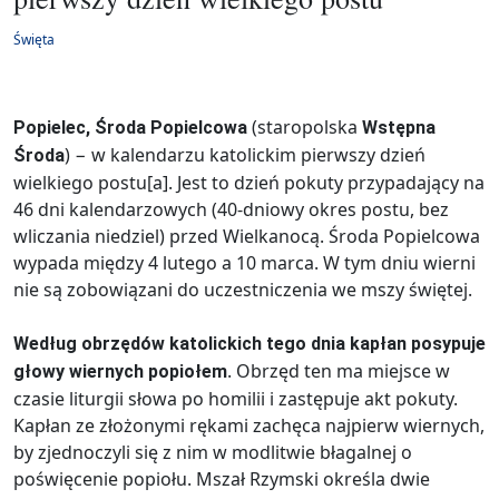
Święta
(staropolska
Popielec, Środa Popielcowa
Wstępna
) − w kalendarzu katolickim pierwszy dzień
Środa
wielkiego postu[a]. Jest to dzień pokuty przypadający na
46 dni kalendarzowych (40-dniowy okres postu, bez
wliczania niedziel) przed Wielkanocą. Środa Popielcowa
wypada między 4 lutego a 10 marca. W tym dniu wierni
nie są zobowiązani do uczestniczenia we mszy świętej.
Według obrzędów katolickich tego dnia kapłan posypuje
. Obrzęd ten ma miejsce w
głowy wiernych popiołem
czasie liturgii słowa po homilii i zastępuje akt pokuty.
Kapłan ze złożonymi rękami zachęca najpierw wiernych,
by zjednoczyli się z nim w modlitwie błagalnej o
poświęcenie popiołu. Mszał Rzymski określa dwie