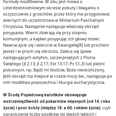
formuły modlitewne. W obu jest mowa o
czterdziestodniowym okresie pokuty i błaganiu o
oczyszczenie z grzechów, przez który ma przygotować
wiernych do uczestnictwa w Misterium Paschalnym
Chrystusa. Następnie następuje właściwy obrzęd
posypania. Wierni zbierają się przy stopniu
komunijnym, a kapłan posypując ich głowy mówi:
Nawracajcie się i wierzcie w Ewangelię[8] lub prochem
jesteś i w proch się obrócisz. Zaleca się śpiew
następujących antyfon, zaczerpniętych z Pisma
Świętego (Jl 2,13; Jl 2,17; Est 13,17; Ps 51,3) lub pieśni
pokutnych, np. Bądź mi litościw, Boże nieskończony.
Jeśli obrzęd ma miejsce w czasie mszy św., następuje po
nim modlitwa powszechna i liturgia eucharystyczna.
W Środę Popielcową katolików obowiązuje
wstrzemięźliwość od pokarmów mięsnych (od 14. roku
, czyli
życia) i post ścisły (między 18. a 60. rokiem życia)
ograniczenie liczby posiłków do dwóch lekkich i