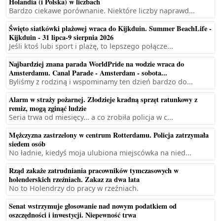
Holandia (i Polska) w liczbach
Bardzo ciekawe porównanie. Niektóre liczby naprawd...
Święto siatkówki plażowej wraca do Kijkduin. Summer BeachLife -
Kijkduin - 31 lipca-9 sierpnia 2026
Jeśli ktoś lubi sport i plażę, to lepszego połącze...
Najbardziej znana parada WorldPride na wodzie wraca do
Amsterdamu. Canal Parade - Amsterdam - sobota...
Byliśmy z rodziną i wspominamy ten dzień bardzo do...
Alarm w straży pożarnej. Złodzieje kradną sprzęt ratunkowy z
remiz, mogą zginąć ludzie
Seria trwa od miesięcy... a co zrobiła policja w c...
Mężczyzna zastrzelony w centrum Rotterdamu. Policja zatrzymała
siedem osób
No ładnie, kiedyś moja ulubiona miejscówka na nied...
Rząd zakaże zatrudniania pracowników tymczasowych w
holenderskich rzeźniach. Zakaz za dwa lata
No to Holendrzy do pracy w rzeźniach.
Senat wstrzymuje głosowanie nad nowym podatkiem od
oszczędności i inwestycji. Niepewność trwa