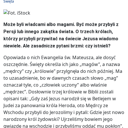
Święta
Może byli władcami albo magami. Być może przybyli z
Persji lub innego zakątka świata. O trzech królach,
którzy przybyli przywitać na świecie Jezusa wiadomo
niewiele. Ale zasadnicze pytani brzmi: czy istnieli?
Opowiada o nich Ewangelia św. Mateusza, ale dosyć
oszczędnie. Święty określa ich jako „magów”, a nazwa
„mędrcy” czy „królowie” przylgnęła do nich później. Ma
to uzasadnienie, bo w dawnych czasach słowo „mag”
oznaczał tyle, co „człowiek uczony” albo właśnie
„mędrzec”. Dosłownie trzej królowie w Biblii zostali
opisani tak: „Gdy zaś Jezus narodził się w Betlejem w
Judei za panowania króla Heroda, oto Mędrcy ze
Wschodu przybyli do Jerozolimy i pytali: Gdzie jest nowo
narodzony król żydowski? Ujrzeliśmy bowiem jego
gwiazdę na wschodzie i przybyliśmy oddać mu pokłon”.