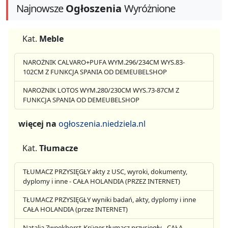
Najnowsze
Ogłoszenia
Wyróżnione
Kat.
Meble
NAROŻNIK CALVARO+PUFA WYM.296/234CM WYS.83-
102CM Z FUNKCJA SPANIA OD DEMEUBELSHOP
NAROŻNIK LOTOS WYM.280/230CM WYS.73-87CM Z
FUNKCJA SPANIA OD DEMEUBELSHOP
więcej na
ogłoszenia.niedziela.nl
Kat.
Tłumacze
TŁUMACZ PRZYSIĘGŁY akty z USC, wyroki, dokumenty,
dyplomy i inne - CAŁA HOLANDIA (PRZEZ INTERNET)
TŁUMACZ PRZYSIĘGŁY wyniki badań, akty, dyplomy i inne
CAŁA HOLANDIA (przez INTERNET)
Natalia Zweekhorst-Krüger tłumacz przysięgły - CAŁA