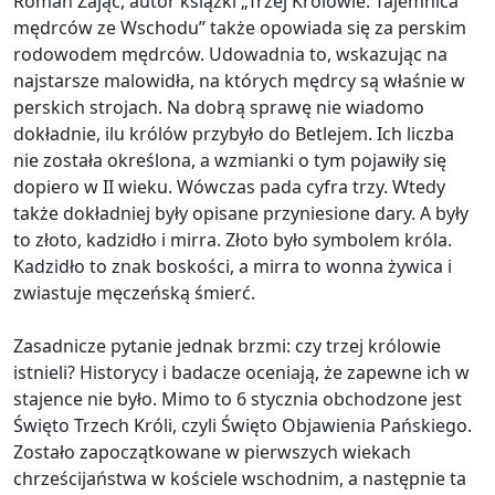
Roman Zając, autor książki „Trzej Królowie. Tajemnica
mędrców ze Wschodu” także opowiada się za perskim
rodowodem mędrców. Udowadnia to, wskazując na
najstarsze malowidła, na których mędrcy są właśnie w
perskich strojach. Na dobrą sprawę nie wiadomo
dokładnie, ilu królów przybyło do Betlejem. Ich liczba
nie została określona, a wzmianki o tym pojawiły się
dopiero w II wieku. Wówczas pada cyfra trzy. Wtedy
także dokładniej były opisane przyniesione dary. A były
to złoto, kadzidło i mirra. Złoto było symbolem króla.
Kadzidło to znak boskości, a mirra to wonna żywica i
zwiastuje męczeńską śmierć.
Zasadnicze pytanie jednak brzmi: czy trzej królowie
istnieli? Historycy i badacze oceniają, że zapewne ich w
stajence nie było. Mimo to 6 stycznia obchodzone jest
Święto Trzech Króli, czyli Święto Objawienia Pańskiego.
Zostało zapoczątkowane w pierwszych wiekach
chrześcijaństwa w kościele wschodnim, a następnie ta