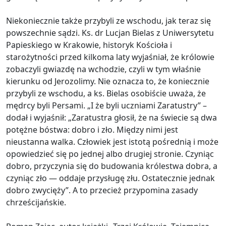
Niekoniecznie także przybyli ze wschodu, jak teraz się
powszechnie sądzi. Ks. dr Lucjan Bielas z Uniwersytetu
Papieskiego w Krakowie, historyk Kościoła i
starożytności przed kilkoma laty wyjaśniał, że królowie
zobaczyli gwiazdę na wchodzie, czyli w tym właśnie
kierunku od Jerozolimy. Nie oznacza to, że koniecznie
przybyli ze wschodu, a ks. Bielas osobiście uważa, że
mędrcy byli Persami. „I że byli uczniami Zaratustry” –
dodał i wyjaśnił: „Zaratustra głosił, że na świecie są dwa
potężne bóstwa: dobro i zło. Między nimi jest
nieustanna walka. Człowiek jest istotą pośrednią i może
opowiedzieć się po jednej albo drugiej stronie. Czyniąc
dobro, przyczynia się do budowania królestwa dobra, a
czyniąc zło — oddaje przysługę złu. Ostatecznie jednak
dobro zwycięży”. A to przecież przypomina zasady
chrześcijańskie.