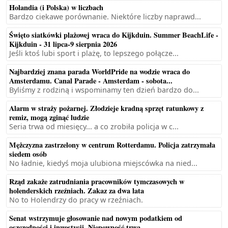
Holandia (i Polska) w liczbach
Bardzo ciekawe porównanie. Niektóre liczby naprawd...
Święto siatkówki plażowej wraca do Kijkduin. Summer BeachLife -
Kijkduin - 31 lipca-9 sierpnia 2026
Jeśli ktoś lubi sport i plażę, to lepszego połącze...
Najbardziej znana parada WorldPride na wodzie wraca do
Amsterdamu. Canal Parade - Amsterdam - sobota...
Byliśmy z rodziną i wspominamy ten dzień bardzo do...
Alarm w straży pożarnej. Złodzieje kradną sprzęt ratunkowy z
remiz, mogą zginąć ludzie
Seria trwa od miesięcy... a co zrobiła policja w c...
Mężczyzna zastrzelony w centrum Rotterdamu. Policja zatrzymała
siedem osób
No ładnie, kiedyś moja ulubiona miejscówka na nied...
Rząd zakaże zatrudniania pracowników tymczasowych w
holenderskich rzeźniach. Zakaz za dwa lata
No to Holendrzy do pracy w rzeźniach.
Senat wstrzymuje głosowanie nad nowym podatkiem od
oszczędności i inwestycji. Niepewność trwa