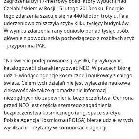
zagrożenia był 17-metrowy bolid, który wybuchł nad
Czelabińskiem w Rosji 15 lutego 2013 roku. Energię
tego zdarzenia szacuje się na 440 kiloton trotylu. Fala
uderzeniowa zniszczyła szyby kilku tysięcy budynków.
W wyniku zdarzenia rany odniosło ponad tysiąc osób,
głównie z powodu szkła pochodzącego z rozbitych szyb
- przypomina PAK.
"Na świecie podejmowane są wysiłki, by wykrywać,
katalogować i charakteryzować NEO. W pracach biorą
udział wiodące agencje kosmiczne i naukowcy z całego
świata. Celem tych działań nie jest wyłącznie naukowa
ciekawość ale także gromadzenie informacji
niezbędnych do zapewnienia bezpieczeństwa. Ochrona
przed NEO jest częścią szerszego zagadnienia
bezpieczeństwa kosmicznego (ang. space safety).
Polska Agencja Kosmiczna (POLSA) bierze udział w tych
wysiłkach" - czytamy w komunikacie agencji.