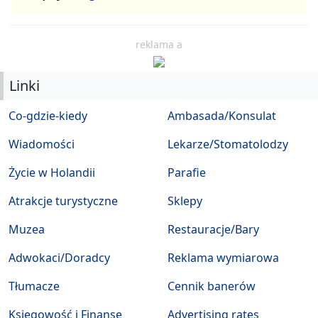
reklama a
Linki
Co-gdzie-kiedy
Ambasada/Konsulat
Wiadomości
Lekarze/Stomatolodzy
Życie w Holandii
Parafie
Atrakcje turystyczne
Sklepy
Muzea
Restauracje/Bary
Adwokaci/Doradcy
Reklama wymiarowa
Tłumacze
Cennik banerów
Księgowość i Finanse
Advertising rates