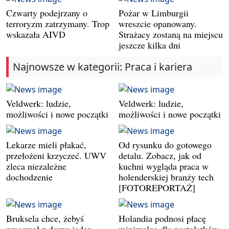
Czwarty podejrzany o
Pożar w Limburgii
terroryzm zatrzymany. Trop
wreszcie opanowany.
wskazała AIVD
Strażacy zostaną na miejscu
jeszcze kilka dni
Najnowsze w kategorii: Praca i kariera
Veldwerk: ludzie,
Veldwerk: ludzie,
możliwości i nowe początki
możliwości i nowe początki
Lekarze mieli płakać,
Od rysunku do gotowego
przełożeni krzyczeć. UWV
detalu. Zobacz, jak od
zleca niezależne
kuchni wygląda praca w
dochodzenie
holenderskiej branży tech
[FOTOREPORTAŻ]
Bruksela chce, żebyś
Holandia podnosi płacę
pracował z domu jeden
minimalną dla nastolatków.