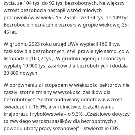
życia, ze 104 tys. do 92 tys. bezrobotnych. Największy
wzrost bezrobocia nastąpił wśród młodych
pracowników w wieku 15–25 lat – ze 134 tys. do 149 tys.
Bezrobocie nieznacznie wzrosło w grupie wiekowej 25–
45 lat.
W grudniu 2023 roku urząd UWV wypłacił 160,8 tys.
zasiłków dla bezrobotnych, czyli prawie tyle samo, co w
listopadzie (160,2 tys.). W grudniu agencja zakończyła
wypłatę 19 900 tys. zasiłków dla bezrobotnych i dodała
20 800 nowych.
W porównaniu z listopadem w większości sektorów nie
zaszły istotne zmiany w wysokości zasiłków dla
bezrobotnych. Sektor budowlany odnotował wzrost
świadczeń o 15,9%, a w rolnictwie, kształtowaniu
krajobrazu i rybołówstwie – o 9,3%. „Częściowo dotyczy
to zwykłego wzrostu zasiłków dla bezrobotnych z
powodu utraty pracy sezonowej” – stwierdziło CBS.