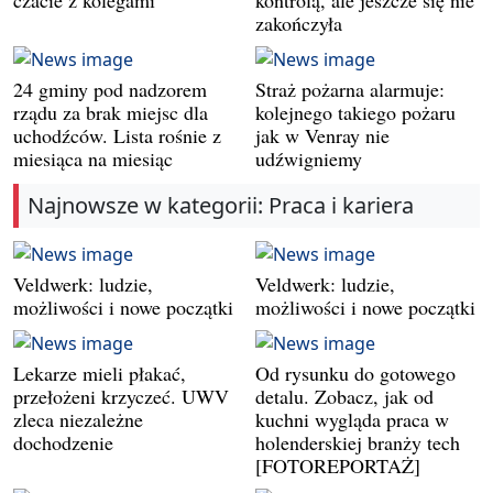
czacie z kolegami
kontrolą, ale jeszcze się nie
zakończyła
24 gminy pod nadzorem
Straż pożarna alarmuje:
rządu za brak miejsc dla
kolejnego takiego pożaru
uchodźców. Lista rośnie z
jak w Venray nie
miesiąca na miesiąc
udźwigniemy
Najnowsze w kategorii: Praca i kariera
Veldwerk: ludzie,
Veldwerk: ludzie,
możliwości i nowe początki
możliwości i nowe początki
Lekarze mieli płakać,
Od rysunku do gotowego
przełożeni krzyczeć. UWV
detalu. Zobacz, jak od
zleca niezależne
kuchni wygląda praca w
dochodzenie
holenderskiej branży tech
[FOTOREPORTAŻ]