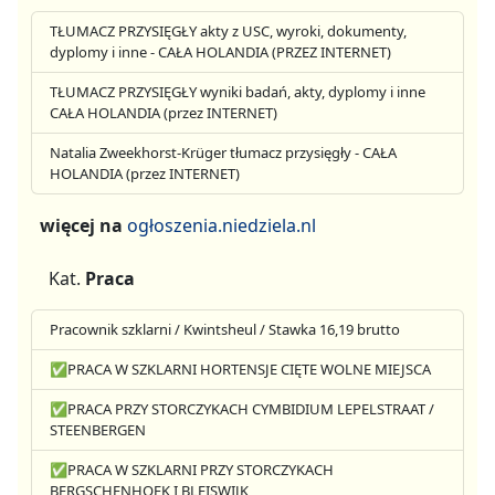
TŁUMACZ PRZYSIĘGŁY akty z USC, wyroki, dokumenty,
dyplomy i inne - CAŁA HOLANDIA (PRZEZ INTERNET)
TŁUMACZ PRZYSIĘGŁY wyniki badań, akty, dyplomy i inne
CAŁA HOLANDIA (przez INTERNET)
Natalia Zweekhorst-Krüger tłumacz przysięgły - CAŁA
HOLANDIA (przez INTERNET)
więcej na
ogłoszenia.niedziela.nl
Kat.
Praca
Pracownik szklarni / Kwintsheul / Stawka 16,19 brutto
✅PRACA W SZKLARNI HORTENSJE CIĘTE WOLNE MIEJSCA
✅PRACA PRZY STORCZYKACH CYMBIDIUM LEPELSTRAAT /
STEENBERGEN
✅PRACA W SZKLARNI PRZY STORCZYKACH
BERGSCHENHOEK I BLEISWIJK