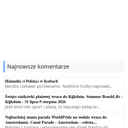
Najnowsze komentarze
Holandia (i Polska) w liczbach
Bardzo ciekawe porównanie. Niektóre liczby naprawd...
Święto siatkówki plażowej wraca do Kijkduin. Summer BeachLife -
Kijkduin - 31 lipca-9 sierpnia 2026
Jeśli ktoś lubi sport i plażę, to lepszego połącze...
Najbardziej znana parada WorldPride na wodzie wraca do
Amsterdamu. Canal Parade - Amsterdam - sobota...
Byliśmy z rodziną i wspominamy ten dzień bardzo do...