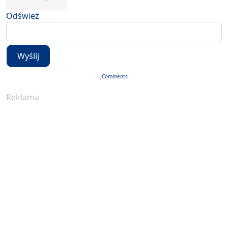
Odśwież
Wyślij
JComments
Reklama