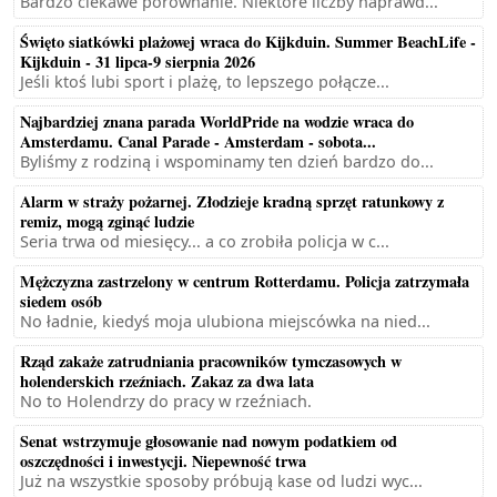
Bardzo ciekawe porównanie. Niektóre liczby naprawd...
Święto siatkówki plażowej wraca do Kijkduin. Summer BeachLife -
Kijkduin - 31 lipca-9 sierpnia 2026
Jeśli ktoś lubi sport i plażę, to lepszego połącze...
Najbardziej znana parada WorldPride na wodzie wraca do
Amsterdamu. Canal Parade - Amsterdam - sobota...
Byliśmy z rodziną i wspominamy ten dzień bardzo do...
Alarm w straży pożarnej. Złodzieje kradną sprzęt ratunkowy z
remiz, mogą zginąć ludzie
Seria trwa od miesięcy... a co zrobiła policja w c...
Mężczyzna zastrzelony w centrum Rotterdamu. Policja zatrzymała
siedem osób
No ładnie, kiedyś moja ulubiona miejscówka na nied...
Rząd zakaże zatrudniania pracowników tymczasowych w
holenderskich rzeźniach. Zakaz za dwa lata
No to Holendrzy do pracy w rzeźniach.
Senat wstrzymuje głosowanie nad nowym podatkiem od
oszczędności i inwestycji. Niepewność trwa
Już na wszystkie sposoby próbują kase od ludzi wyc...