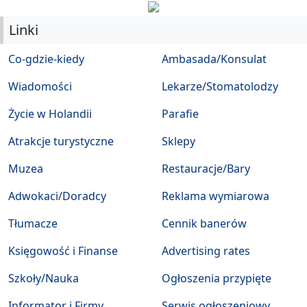
Linki
Co-gdzie-kiedy
Ambasada/Konsulat
Wiadomości
Lekarze/Stomatolodzy
Życie w Holandii
Parafie
Atrakcje turystyczne
Sklepy
Muzea
Restauracje/Bary
Adwokaci/Doradcy
Reklama wymiarowa
Tłumacze
Cennik banerów
Księgowość i Finanse
Advertising rates
Szkoły/Nauka
Ogłoszenia przypięte
Informator i Firmy
Serwis ogłoszeniowy