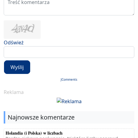
Odśwież
Wyślij
JComments
Reklama
Najnowsze komentarze
Holandia (i Polska) w liczbach