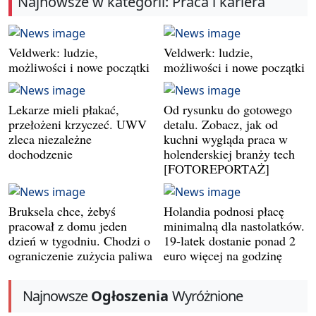
Najnowsze w kategorii: Praca i kariera
Veldwerk: ludzie,
Veldwerk: ludzie,
możliwości i nowe początki
możliwości i nowe początki
Lekarze mieli płakać,
Od rysunku do gotowego
przełożeni krzyczeć. UWV
detalu. Zobacz, jak od
zleca niezależne
kuchni wygląda praca w
dochodzenie
holenderskiej branży tech
[FOTOREPORTAŻ]
Bruksela chce, żebyś
Holandia podnosi płacę
pracował z domu jeden
minimalną dla nastolatków.
dzień w tygodniu. Chodzi o
19-latek dostanie ponad 2
ograniczenie zużycia paliwa
euro więcej na godzinę
Najnowsze
Ogłoszenia
Wyróżnione