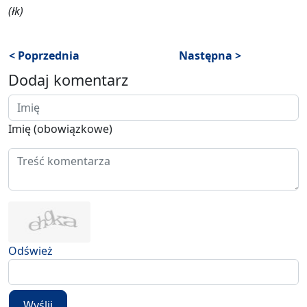
(łk)
< Poprzednia
Następna >
Dodaj komentarz
Imię (obowiązkowe)
Odśwież
Wyślij