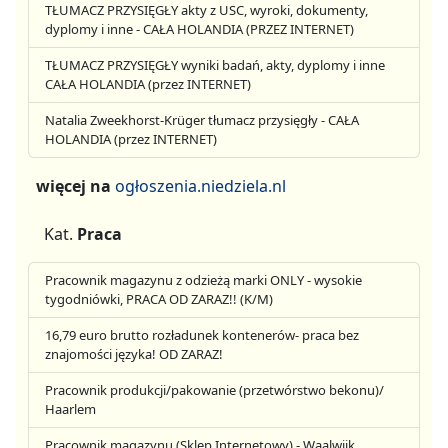
TŁUMACZ PRZYSIĘGŁY akty z USC, wyroki, dokumenty,
dyplomy i inne - CAŁA HOLANDIA (PRZEZ INTERNET)
TŁUMACZ PRZYSIĘGŁY wyniki badań, akty, dyplomy i inne
CAŁA HOLANDIA (przez INTERNET)
Natalia Zweekhorst-Krüger tłumacz przysięgły - CAŁA
HOLANDIA (przez INTERNET)
więcej na
ogłoszenia.niedziela.nl
Kat.
Praca
Pracownik magazynu z odzieżą marki ONLY - wysokie
tygodniówki, PRACA OD ZARAZ!! (K/M)
16,79 euro brutto rozładunek kontenerów- praca bez
znajomości języka! OD ZARAZ!
Pracownik produkcji/pakowanie (przetwórstwo bekonu)/
Haarlem
Pracownik magazynu (Sklep Internetowy) - Waalwijk