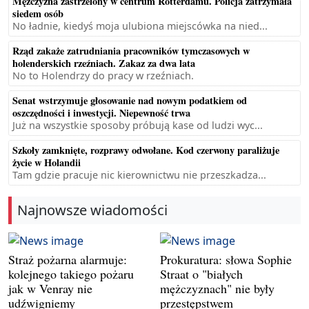
Mężczyzna zastrzelony w centrum Rotterdamu. Policja zatrzymała
siedem osób
No ładnie, kiedyś moja ulubiona miejscówka na nied...
Rząd zakaże zatrudniania pracowników tymczasowych w
holenderskich rzeźniach. Zakaz za dwa lata
No to Holendrzy do pracy w rzeźniach.
Senat wstrzymuje głosowanie nad nowym podatkiem od
oszczędności i inwestycji. Niepewność trwa
Już na wszystkie sposoby próbują kase od ludzi wyc...
Szkoły zamknięte, rozprawy odwołane. Kod czerwony paraliżuje
życie w Holandii
Tam gdzie pracuje nic kierownictwu nie przeszkadza...
Najnowsze wiadomości
Straż pożarna alarmuje:
Prokuratura: słowa Sophie
kolejnego takiego pożaru
Straat o "białych
jak w Venray nie
mężczyznach" nie były
udźwigniemy
przestępstwem