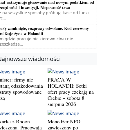
nat wstrzymuje głosowanie nad nowym podatkiem od
zczędności i inwestycji. Niepewność trwa
ż na wszystkie sposoby próbują kase od ludzi
c...
koły zamknięte, rozprawy odwołane. Kod czerwony
raliżuje życie w Holandii
m gdzie pracuje nic kierownictwu nie
zeszkadza...
Najnowsze wiadomości
ister: firmy nie
PRACA W
staną odszkodowania
HOLANDII: Setki
 straty spowodowane
ofert pracy czekają na
szą
Ciebie – sobota 8
sierpnia 2026
karka z Rhoon
Menedżer NPO
wieszona. Pracowała
zawieszony po