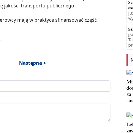
Se
 jakości transportu publicznego.
os
Ju
wy
kierowcy mają w praktyce sfinansować część
Sz
pa
.
Ta
pr
Następna >
Min
do
za
su
Le
za