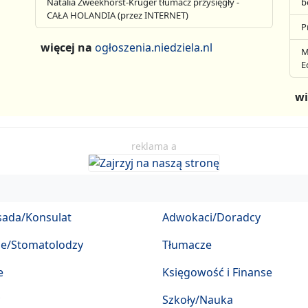
Natalia Zweekhorst-Krüger tłumacz przysięgły -
b
CAŁA HOLANDIA (przez INTERNET)
P
więcej na
ogłoszenia.niedziela.nl
M
E
wi
reklama a
ada/Konsulat
Adwokaci/Doradcy
ze/Stomatolodzy
Tłumacze
e
Księgowość i Finanse
Szkoły/Nauka