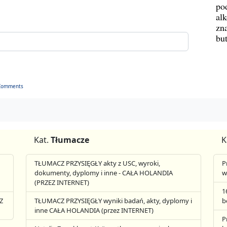
po
al
zn
bu
Comments
Kat.
Tłumacze
K
TŁUMACZ PRZYSIĘGŁY akty z USC, wyroki,
P
dokumenty, dyplomy i inne - CAŁA HOLANDIA
w
(PRZEZ INTERNET)
1
Z
TŁUMACZ PRZYSIĘGŁY wyniki badań, akty, dyplomy i
b
inne CAŁA HOLANDIA (przez INTERNET)
P