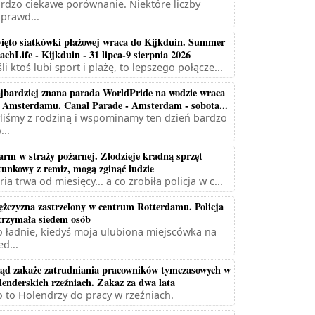
rdzo ciekawe porównanie. Niektóre liczby
prawd...
ięto siatkówki plażowej wraca do Kijkduin. Summer
achLife - Kijkduin - 31 lipca-9 sierpnia 2026
śli ktoś lubi sport i plażę, to lepszego połącze...
jbardziej znana parada WorldPride na wodzie wraca
 Amsterdamu. Canal Parade - Amsterdam - sobota...
liśmy z rodziną i wspominamy ten dzień bardzo
...
arm w straży pożarnej. Złodzieje kradną sprzęt
tunkowy z remiz, mogą zginąć ludzie
ria trwa od miesięcy... a co zrobiła policja w c...
żczyzna zastrzelony w centrum Rotterdamu. Policja
trzymała siedem osób
 ładnie, kiedyś moja ulubiona miejscówka na
ed...
ąd zakaże zatrudniania pracowników tymczasowych w
lenderskich rzeźniach. Zakaz za dwa lata
 to Holendrzy do pracy w rzeźniach.