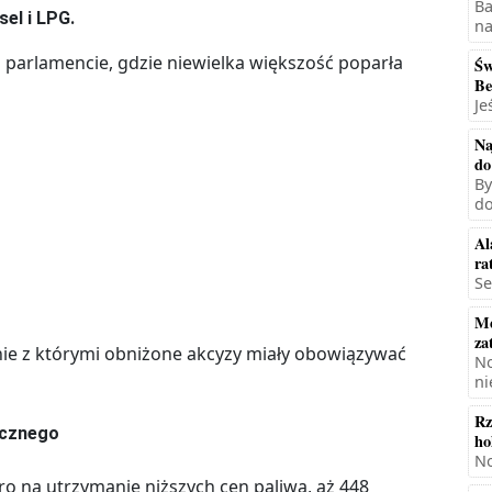
Ba
sel i LPG.
na
parlamencie, gdzie niewielka większość poparła
Św
Be
Je
Na
do
By
do
Al
ra
Se
Mę
za
nie z którymi obniżone akcyzy miały obowiązywać
No
ni
Rz
licznego
ho
No
ro na utrzymanie niższych cen paliwa, aż 448